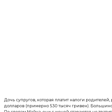
Дочь супругов, которая платит налоги родителей, р
долларов (примерно 530 тысяч гривен). Большинс
По словам Майка, они с женой стараются не трати