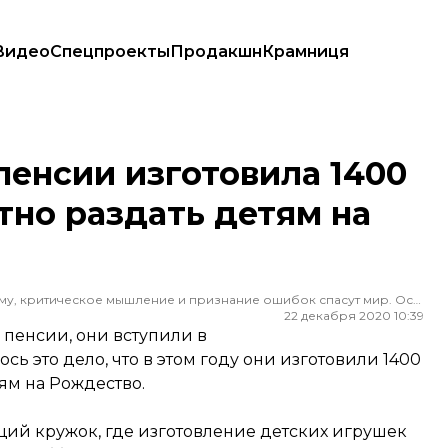
Видео
Спецпроекты
Продакшн
Крамниця
платно раздать детям на Рождество
пенсии изготовила 1400
тно раздать детям на
Редактор ленты новостей hromadske. Считаю, что уважение к каждому, критическое мышление и признание ошибок спасут мир. Особенно люблю новости о науке и космос
22 декабря 2020 10:39
 пенсии, они вступили в
 это дело, что в этом году они изготовили 1400
ям на Рождество.
щий кружок, где изготовление детских игрушек