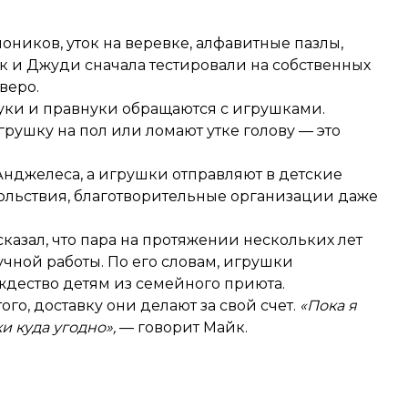
оников, уток на веревке, алфавитные пазлы,
к и Джуди сначала тестировали на собственных
тверо.
нуки и правнуки обращаются с игрушками.
грушку на пол или ломают утке голову — это
Анджелеса, а игрушки отправляют в детские
ольствия, благотворительные организации даже
казал, что пара на протяжении нескольких лет
чной работы. По его словам, игрушки
ождество детям из семейного приюта.
ого, доставку они делают за свой счет.
«Пока я
и куда угодно»,
— говорит Майк.