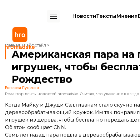
Новости
Тексты
Мнения
Американская пара на пенсии изготовила 1400 игрушек, чтобы бес
Главная
Лайфстайл
Американская пара на 
игрушек, чтобы беспла
Рождество
Евгения Луценко
Когда Майку и Джуди Салливанам стало скучно на
деревообрабатывающий кружок. Им так понравилось
игрушек из дерева, чтобы бесплатно передать дет
Об этом
сообщает
CNN.
Семь лет назад пара пошла в деревообрабатываю