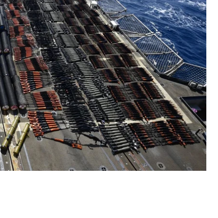
противотанковых управляемых ракет, тысячи
леметов Калашникова, снайперских винтовок и
ические прицелы.