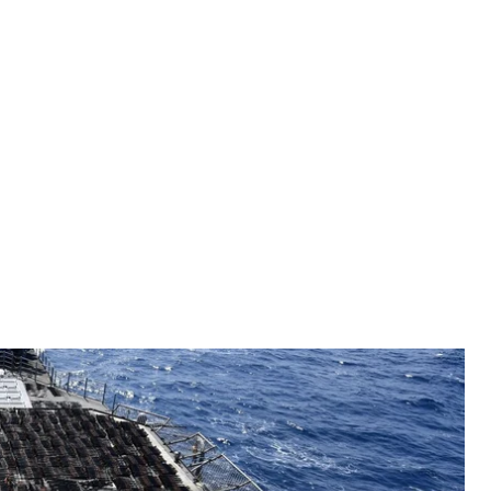
ъяли американские военные
eet/Twitter
G—61) задержал в Аравийском море судно без
жие российского и китайского производства.
л США.