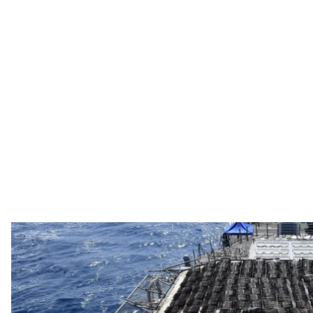
Партия оружия, которое из
U.S. 5th Fl
Американский ракетный крейсер USS Monterey (C
опознавательных знаков, которое перевозило ору
Об этом
сообщает
пятый флот Военно-морских си