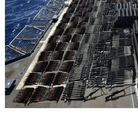
На борту судна обнаружили десятки российских 
китайских штурмовых винтовок типа 56, сотни пу
гранатометов, а также усовершенствованные опт