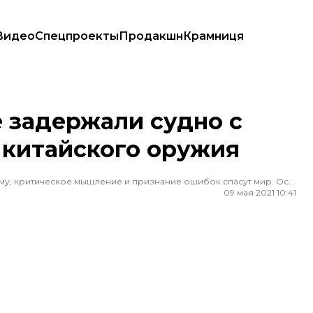
Видео
Спецпроекты
Продакшн
Крамниця
 китайского оружия
 задержали судно с
 китайского оружия
Редактор ленты новостей hromadske. Считаю, что уважение к каждому, критическое мышление и признание ошибок спасут мир. Особенно люблю новости о науке и космос
09 мая 2021 10:41