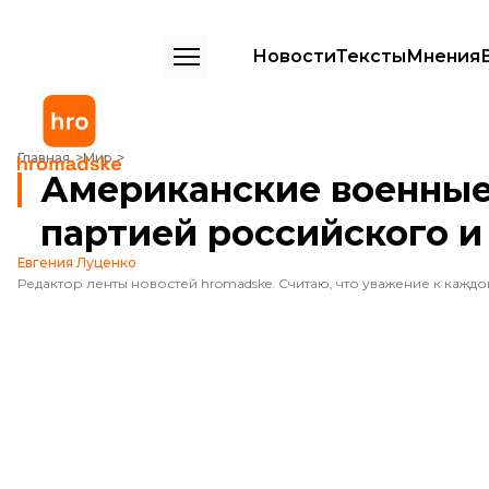
Новости
Тексты
Мнения
Американские военные задержали судно с партией российского и
Главная
Мир
Американские военные
партией российского и
Евгения Луценко