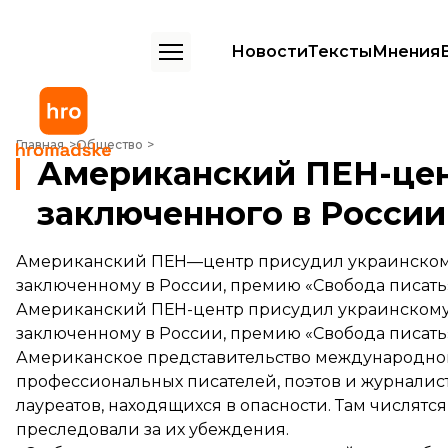
Новости
Тексты
Мнения
Американский ПЕН-центр наградил заключенного в России украин
Главная
Общество
Американский ПЕН-цен
заключенного в России
Американский ПЕН—центр присудил украинскому
заключенному в России, премию «Свобода писать
Американский ПЕН-центр присудил украинскому 
заключенному в России, премию «Свобода писать».
Американское представительство международн
профессиональных писателей, поэтов и журналис
лауреатов, находящихся в опасности. Там числятся
преследовали за их убеждения.