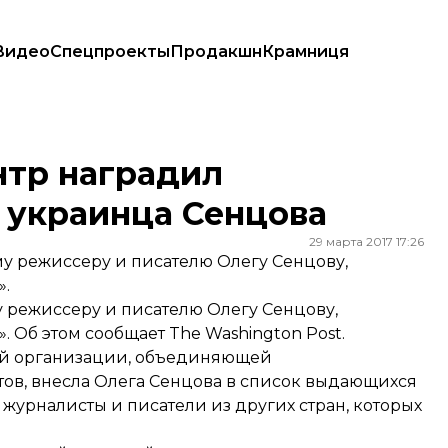
Видео
Спецпроекты
Продакшн
Крамниця
ца Сенцова
тр наградил
 украинца Сенцова
29 марта 2017 17:26
 режиссеру и писателю Олегу Сенцову,
».
режиссеру и писателю Олегу Сенцову,
 Об этом сообщает The Washington Post.
ой организации, объединяющей
тов, внесла Олега Сенцова в список выдающихся
 журналисты и писатели из других стран, которых