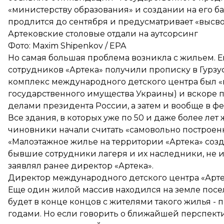
«министерству образования» и создании на его 
продлится до сентября и предусматривает «высв
Артековские столовые отдали на аутсорсинг
Фото: Maxim Shipenkov / EPA
Но самая большая проблема возникла с жильем. Е
сотрудников «Артека» получили прописку в Гурз
комплекс международного детского центра был «на
государственного имущества Украины) и вскоре п
делами президента России, а затем и вообще в ф
Все здания, в которых уже по 50 и даже более ле
чиновники начали считать «самовольно построен
«Малоэтажное жилье на территории «Артека» созда
бывшие сотрудники лагеря и их наследники, не и
заявлял ранее директор «Артека».
Директор международного детского центра «Артек
Еще один жилой массив находился на земле посел
будет в конце концов с жителями такого жилья - 
годами. Но если говорить о ближайшей перспектив