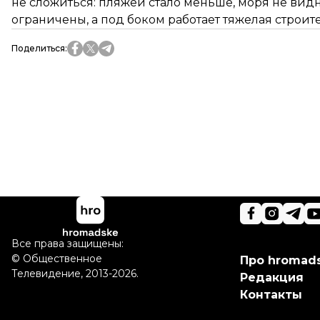
не сложиться: пляжей стало меньше, моря не вид
ограничены, а под боком работает тяжелая строит
Поделиться
:
Все права защищены:
©
Общественное
Про hromad
Телевидение
,
2013-2026.
Редакция
Контакты