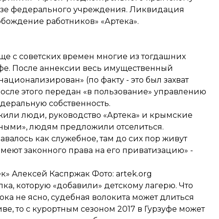
базе федерального учреждения. Ликвидация
обождение работников» «Артека».
ще с советских времен многие из тогдашних
уфе. После аннексии весь имущественный
ционализирован» (по факту - это был захват
осле этого передан «в пользование» управлению
едеральную собственность.
т жили люди, руководство «Артека» и крымские
ными», людям предложили отселиться.
валось как служебное, там до сих пор живут
меют законного права на его приватизацию» -
» Алексей Каспржак Фото: artek.org
ка, которую «добавили» детскому лагерю. Что
пока не ясно, судебная волокита может длиться
е, то с курортным сезоном 2017 в Гурзуфе может