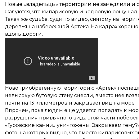
Новые «владельцы» территории не замедлили и с
жалуются, что кипарисовую и кедровую рощу над
Такая же судьба, судя по видео, снятому на терри
деревья на набережной Артека. На кадрах хорошо
вдоль дороги.
Новоприобретенную территорию «Артек» поспешил
невысокую бутовую стену снесли, вместо нее воз
почти на 13 километров и закрывает вид на море.
Впрочем, пока людям еще удается попадать к мо
разрушения привычного вида этой части побереж
«Гуровские камни» уничтожены. Закрываем тему?»
фото, на которых видно, что вместо кипарисовых 