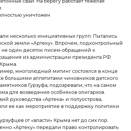
тонные сваи. На берегу работает тяжелая
.
олностью уничтожен
дали несколько инициативных групп. Пытались
уфской земли «Артеку». Впрочем, подконтрольный
 не один десяток писем-обращений к
обращения из администрации президента РФ
 Крыма.
имер, многолюдный митинг состоялся в конце
 все большими аппетитами чиновников детского
мятников Гурзуфа, подозревали, что на самом
ирма для возведения особняков олигархов.
вий руководства «Артека» и полуострова,
вили ее как мероприятие в поддержку политики
зуфцев от «власти» Крыма нет до сих пор.
менно «Артеку» передали право контролировать