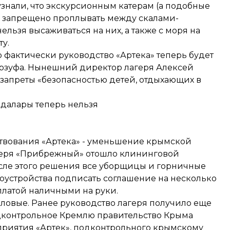
знали, что экскурсионным катерам (а подобные
рь запрещено проплывать между скалами-
ельзя высаживаться на них, а также с моря на
у.
 фактически руководство «Артека» теперь будет
урзуфа. Нынешний директор лагеря Алексей
запреты «безопасностью детей, отдыхающих в
далары теперь нельзя
твования «Артека» - уменьшение крымской
геря «Прибрежный» отошло клининговой
осле этого решения все уборщицы и горничные
оустройства подписать соглашение на несколько
оплатой наличными на руки.
оловые. Ранее руководство лагеря получило еще
подконтрольное Кремлю правительство Крыма
приятия «Артек», подконтрольного крымскому