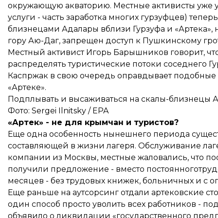
окружающую акваторию. Местные активисты уже у
услуги - часть заработка многих гурзуфцев) тепе
близнецами Адалары вблизи Гурзуфа и «Артека», н
гору Аю-Даг, запрещен доступ к Пушкинскому грот
Местный активист Игорь Барышников говорит, что
распределять туристические потоки соседнего Г
Каспржак в свою очередь оправдывает подобные 
«Артеке».
Подплывать и высаживаться на скалы-близнецы А
Фото: Sergei Ilnitsky / EPA
«Артек» - не для крымчан и туристов?
Еще одна особенность нынешнего периода сущес
составляющей в жизни лагеря. Обслуживание ла
компании из Москвы, местные жаловались, что п
получили предложение - вместо постоянноготруд
месяцев - без трудовых книжек, больничных и с 
Еще раньше на аутсорсинг отдали артековские ст
один способ просто уволить всех работников - 
объявило о ликвидации «государственного пред