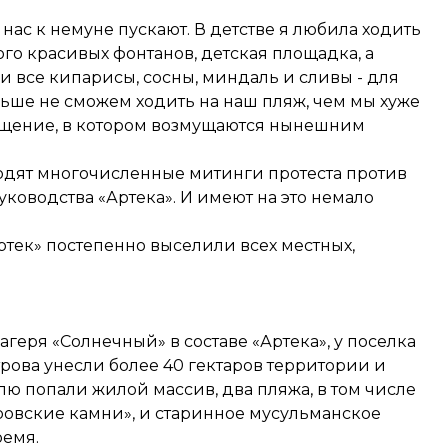
 нас к немуне пускают. В детстве я любила ходить
го красивых фонтанов, детская площадка, а
и все кипарисы, сосны, миндаль и сливы - для
ольше не сможем ходить на наш пляж, чем мы хуже
ащение
, в котором возмущаются нынешним
водят многочисленные митинги протеста против
оводства «Артека». И имеют на это немало
ртек» постепенно выселили всех местных,
агеря «Солнечный» в составе «Артека», у поселка
рова унесли более 40 гектаров территории и
лю попали жилой массив, два пляжа, в том числе
ровские камни», и старинное мусульманское
ремя.