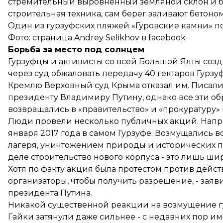
стремительный выровненный земляной склон и бе
строительная техника, сам берег заливают бетоном
Один из гурзуфских пляжей «Гуровские камни» п
Фото: страница Andrey Selikhov в facebook
Борьба за место под солнцем
Гурзуфцы и активисты со всей Большой Ялты соз
через суд обжаловать передачу 40 гектаров Гурз
Кремлю Верховный суд Крыма отказал им. Писали
президенту Владимиру Путину, однако все эти 
возвращались в «правительство» и «прокуратуру»
Люди провели несколько публичных акций. Напр
января 2017 года в самом Гурзуфе. Возмущались
лагеря, уничтожением природы и исторических па
деле строительство нового корпуса - это лишь ш
Хотя по факту акция была протестом против дейст
организаторы, чтобы получить разрешение, - зая
президента Путина.
Никакой существенной реакции на возмущение гур
Гайки затянули даже сильнее - с недавних пор и