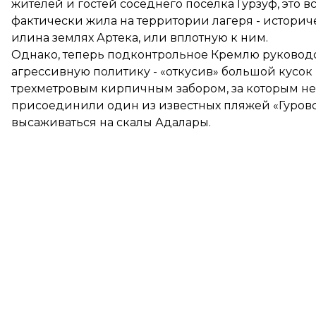
жителей и гостей соседнего поселка Гурзуф, это в
фактически жила на территории лагеря - историч
илина землях Артека, или вплотную к ним.
Однако, теперь подконтрольное Кремлю руководс
агрессивную политику - «откусив» большой кусок
трехметровым кирпичным забором, за которым не 
присоединили один из известных пляжей «Гуровс
высаживаться на скалы Адалары.