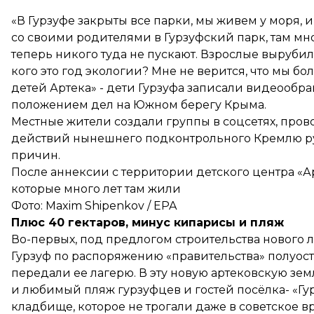
«В Гурзуфе закрыты все парки, мы живем у моря, и
со своими родителями в Гурзуфский парк, там мно
теперь никого туда не пускают. Взрослые вырубил
кого это год экологии? Мне не верится, что мы б
детей Артека» - дети Гурзуфа
записали видеообр
положением дел на Южном берегу Крыма.
Местные жители создали группы в соцсетях, про
действий нынешнего подконтрольного Кремлю рук
причин.
После аннексии с территории детского центра «А
которые много лет там жили
Фото: Maxim Shipenkov / EPA
Плюс 40 гектаров, минус кипарисы и пляж
Во-первых, под предлогом строительства нового л
Гурзуф по распоряжению «правительства» полуост
передали ее лагерю. В эту новую артековскую зем
и любимый пляж гурзуфцев и гостей посёлка- «Гу
кладбище
, которое не трогали даже в советское в