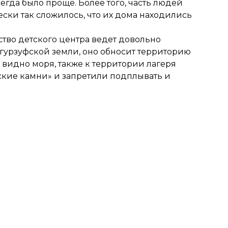
сегда было проще. Более того, часть людей
ески так сложилось, что их дома находились
тво детского центра ведет довольно
 гурзуфской земли, оно обносит территорию
видно моря, также к территории лагеря
кие камни» и запретили подплывать и