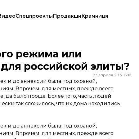
Видео
Спецпроекты
Продакшн
Крамниця
российской элиты?
гого режима или
 для российской элиты?
03 апреля 2017 13:18
ек и до аннексии была под охраной,
ниям. Впрочем, для местных, прежде всего
сегда было проще. Более того, часть людей
ески так сложилось, что их дома находились
ек и до аннексии была под охраной,
ниям. Впрочем, для местных, прежде всего