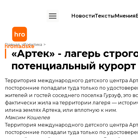
Новости
Тексты
Мнения
«Артек» - лагерь строгого режима или потенциальный курорт для 
Главная
Политика
«Артек» - лагерь стро
потенциальный курорт
Территория международного детского центра Арт
посторонние попадали туда только по удостовере
жителей и гостей соседнего поселка Гурзуф, это в
фактически жила на территории лагеря — историч
илина землях Артека, или вплотную к ним.
Максим Кошелев
Территория международного детского центра Арт
посторонние попадали туда только по удостовере