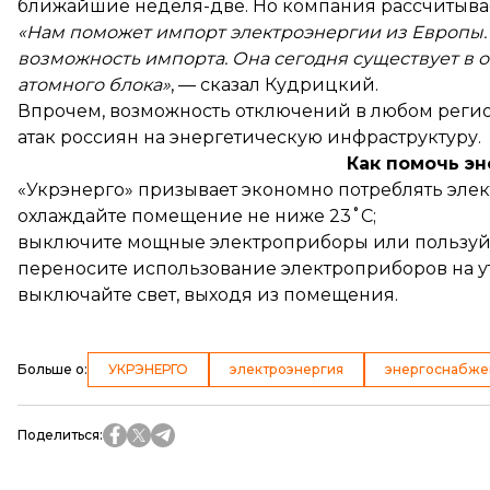
ближайшие неделя-две. Но компания рассчитывает
«Нам поможет импорт электроэнергии из Европы.
возможность импорта. Она сегодня существует в 
атомного блока»
, — сказал Кудрицкий.
Впрочем, возможность отключений в любом регио
атак россиян на энергетическую инфраструктуру.
Как помочь э
«Укрэнерго» призывает экономно потреблять эле
охлаждайте помещение не ниже 23˚С;
выключите мощные электроприборы или пользуй
переносите использование электроприборов на у
выключайте свет, выходя из помещения.
Больше о
:
УКРЭНЕРГО
электроэнергия
энергоснабже
Поделиться
: