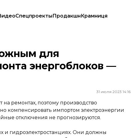
Видео
Спецпроекты
Продакшн
Крамниця
ргоблоков — прогноз «Укрэнерго»
ложным для
монта энергоблоков —
31 июля 2023 14:16
т на ремонтах, поэтому производство
чно компенсировать импортом электроэнергии
ийные отключения не прогнозируются.
ых и гидроэлектростанциях. Они должны