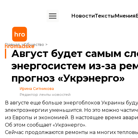
Новости
Тексты
Мнения
Август будет самым сложным для энергосистем из-за ремонта эне
Главная
Общество
Август будет самым с
энергосистем из-за ре
прогноз «Укрэнерго»
Ирина Ситникова
Редактор ленты новостей
В августе еще больше энергоблоков Украины буду
электроэнергии уменьшится. Но это можно части
из Европы и экономией. В настоящее время авар
Об этом
сообщает
«Укрэнерго».
Сейчас продолжаются ремонты на многих теплов