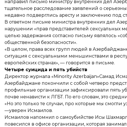
направил письмо министру внутренних дел Азерб
тщательное расследование заявлений о серьезны
недавно
подверглись аресту и заключению под ст
В ответном письме министра внутренних дел Азе
нарушении «прав представителей сексуальных м
целью задержания согласно письму являлось «с
общественной безопасности».
«В целом, права всех групп людей в Азербайджан
ситуация с сексуальными меньшинствами в респуб
европейских странах», —
говорится
в письме.
Четыре суицида и пять убийств
Директор журнала «Minority Azerbaijan»Самад Исма
Азербайджане покончили с собой четверо предста
профильные организации зафиксировали пять уб
почве ненависти к ЛГБТ. По его словам, это сред
«Но это только те случаи, про которые мы смогли 
—уверен Исмаилов.
Исмаилов напомнил о самоубийстве Исы Шахмарлы в
повесился в офисе организации, которая занимала