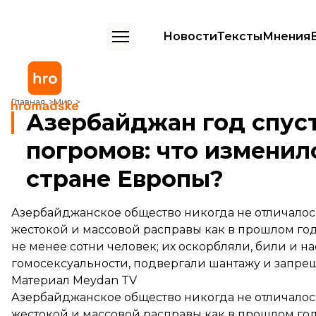
Новости
Тексты
Мнения
Азербайджан год спустя после ЛГБТ-погромов: что изменилось в 
Главная
Мир
Азербайджан год спуст
погромов: что изменил
стране Европы?
Азербайджанское общество никогда не отличалос
жестокой и массовой расправы как в прошлом го
не менее сотни человек; их оскорбляли, били и 
гомосексуальности, подвергали шантажу и запре
Материал
Meydan TV
Азербайджанское общество никогда не отличалос
жестокой и массовой расправы как в прошлом год