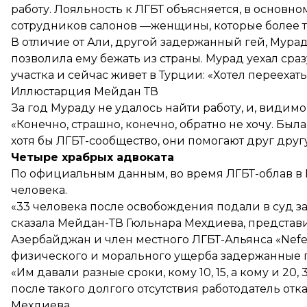
работу. Лояльность к ЛГБТ объясняется, в основно
сотрудников салонов —женщины, которые более т
В отличие от Али, другой задержанный гей, Мурад
позволила ему бежать из страны. Мурад уехал сраз
участка и сейчас живет в Турции: «Хотел переехать
Иллюстарция Мейдан ТВ
За год Мураду не удалось найти работу, и, видим
«Конечно, страшно, конечно, обратно не хочу. Была
хотя бы ЛГБТ-сообщество, они помогают друг друг
Четыре храбрых адвоката
По официальным данным, во время ЛГБТ-облав в Б
человека.
«33 человека после освобождения подали в суд з
сказала Мейдан-ТВ Гюльнара Мехдиева, представ
Азербайджан и член местного ЛГБТ-Альянса «Nefe
физического и морального ущерба задержанные 
«Им давали разные сроки, кому 10, 15, а кому и 20,
после такого долгого отсутствия работодатель отк
Мехдиева.