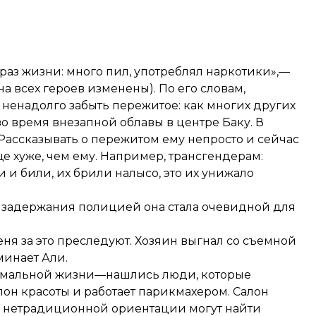
раз жизни: много пил, употреблял наркотики»,—
а всех героев изменены). По его словам,
 ненадолго забыть пережитое: как многих других
 время внезапной облавы в центре Баку. В
 Рассказывать о пережитом ему непросто и сейчас
ще хуже, чем ему. Например, трансгендерам:
 и били, их брили налысо, это их унижало
е задержания полицией она стала очевидной для
меня за это преследуют. Хозяин выгнал со съемной
минает Али.
нормальной жизни—нашлись люди, которые
алон красоты и работает парикмахером. Салон
ди нетрадиционной ориентации могут найти