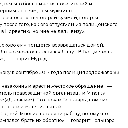
м, тем, что большинство посетителей и
ерпимы к геям, чем мужчины.
, располагал некоторой суммой, которая
у после того, как его отпустили из полицейского
 в Норвегию, но мне не дали визу».
о, скоро ему придется возвращаться домой.
 бы возможность, остался бы тут. В Турции есть
у», —говорит Мурад.
аку в сентябре 2017 года полиция задержала 83
а незаконный арест и жестокое обращение», —
итель правозащитной организации Minority
s»(«Дыхание»). По словам Гюльнары, помимо
понесли и материальный:
 30 дней. Многие потеряли работу, потому что
азывался брать их обратно», —говорит Гюльнара