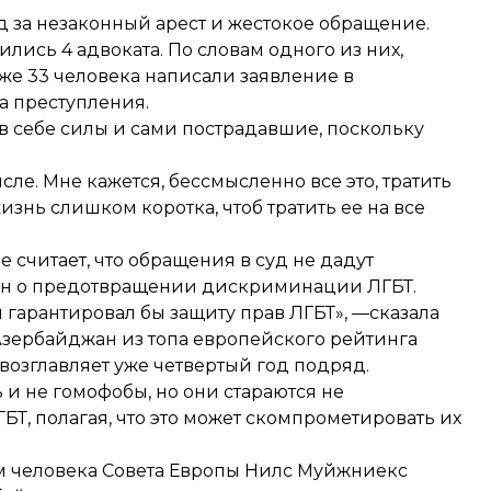
 за незаконный арест и жестокое обращение.
лись 4 адвоката. По словам одного из них,
 же 33 человека написали заявление в
ва преступления.
 в себе силы и сами пострадавшие, поскольку
исле. Мне кажется, бессмысленно все это, тратить
жизнь слишком коротка, чтоб тратить ее на все
считает, что обращения в суд не дадут
закон о предотвращении дискриминации ЛГБТ.
гарантировал бы защиту прав ЛГБТ», —сказала
 Азербайджан из топа европейского
рейтинга
озглавляет уже четвертый год подряд.
 и не гомофобы, но они стараются не
Т, полагая, что это может скомпрометировать их
ам человека Совета Европы Нилс Муйжниекс