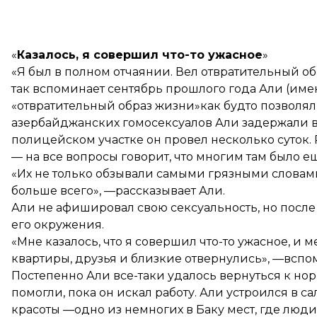
«
Казалось, я совершил что-то ужасное
»
«Я был в полном отчаянии. Вел отвратительный об
так вспоминает сентябрь прошлого года Али (имен
«отвратительный образ жизни»как будто позволял
азербайджанских гомосексуалов Али задержали во
полицейском участке он провел несколько суток.
— на все вопросы говорит, что многим там было е
«Их не только обзывали самыми грязными словами
больше всего», —рассказывает Али.
Али не афишировал свою сексуальность, но посл
его окружения.
«Мне казалось, что я совершил что-то ужасное, и 
квартиры, друзья и близкие отвернулись», —вспо
Постепенно Али все-таки удалось вернуться к 
помогли, пока он искал работу. Али устроился в с
красоты —одно из немногих в Баку мест, где лю