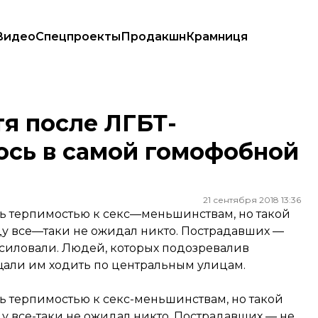
Видео
Спецпроекты
Продакшн
Крамниця
самой гомофобной стране Европы?
я после ЛГБТ-
ось в самой гомофобной
21 сентября 2018 13:36
ь терпимостью к секс—меньшинствам, но такой
ду все—таки не ожидал никто. Пострадавших —
насиловали. Людей, которых подозревалив
щали им ходить по центральным улицам.
ь терпимостью к секс-меньшинствам, но такой
у все-таки не ожидал никто. Пострадавших — не