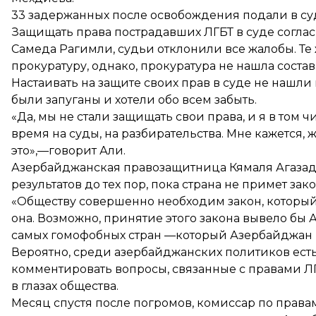
33 задержанных после освобождения подали в суд
Защищать права пострадавших ЛГБТ в суде согласи
Самеда Рагимли, судьи отклонили все жалобы. Те
прокуратуру, однако, прокуратура не нашла соста
Настаивать на защите своих прав в суде не нашли
были запуганы и хотели обо всем забыть.
«Да, мы не стали защищать свои права, и я в том ч
время на суды, на разбирательства. Мне кажется, 
это»,—говорит Али.
Азербайджанская правозащитница Кямаля Агазаде 
результатов до тех пор, пока страна не примет 
«Обществу совершенно необходим закон, который 
она. Возможно, принятие этого закона вывело бы
самых гомофобных стран —который Азербайджан в
Вероятно, среди азербайджанских политиков есть
комментировать вопросы, связанные с правами ЛГБ
в глазах общества.
Месяц спустя после погромов, комиссар по прав