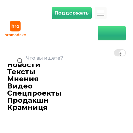
Поддержать
Поддержать
Беларусь объявила советника посольства Украины персоной нон-г
Главная
Мир
Беларусь объявила
советника посольства
RU
UK
EN
Украины персоной нон-грата
из-за дела журналиста
Новости
Шаройко
Тексты
20 ноября 2017 15:06
Мнения
Советник посольства Украины вМинске
Видео
Скворцов был объявлен персоной нон
Спецпроекты
—грата вБеларуси из—за дела
Продакшн
задержанного украинского журналиста
Крамниця
Павла Шаройко.
Советник посольства Украины вМинске
Игорь Скворцов был объявлен
персоной нон-грата вБеларуси из-за