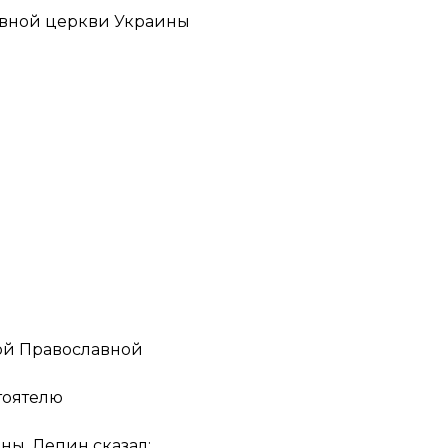
авной церкви Украины
ой Православной
тоятелю
ы, Лепин сказал: