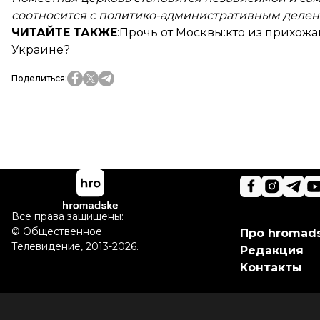
соотносится с политико-административным делен
ЧИТАЙТЕ ТАКЖЕ
:Прочь от Москвы:
кто из прихож
Украине?
Поделиться
:
Все права защищены:
©
Общественное
Про hromad
Телевидение
,
2013-2026.
Редакция
Контакты