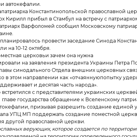
и автокефалии.
апатриарха Константинопольской православной це
арх Кирилл прибыл в Стамбул на встречу с патриарх
атриарх Варфоломей сообщил Московскому патриа
аине.
 планировалось провести заседание Синода Конста
и на 10-12 октября.
поместная церковь
и зачем она нужна
ировали на заявления президента Украины Петра П
главы синодального Отдела внешних церковных свя
о в этом направлении как «отчаяннуюпопытку уде
ддерживает и десятая часть народа».
 встретился с представителями украинских церкве
главе государства обращение к Вселенскому патр
втокефалии, призывая разрешить создание единой 
вала УПЦ МП поддержать создание поместной церкви
ия другой православной церкви.
славных верующих, которое создается по территор
моуправляемой на территории определенного госуд