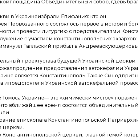
скойплощади
на Объединительный собор, гдевыбра
.
кви в Украине
избрали Епифания: кто он
рея Первозванного состоялось первое в истории бог
огли провести литургию с представителями Конст
лужение с участием константинопольских экзархов
Эммануил Галльский прибыл в Андреевскуюцерковь
тельный проект
устава будущей Украинской церкви.
ржал
продление предоставления автокефалии Украи
аине является Константинополь. Также Синод
призн
а ипредстоятеля Украинской автокефальной прово
 Томоса Украине
— это «химически чистое» пораже
, что вближайшее время состоится объединительны
кви.
собрание епископата Константинопольской Патриархи
й церкви.
р Константинопольской церкви
, главной темой кото