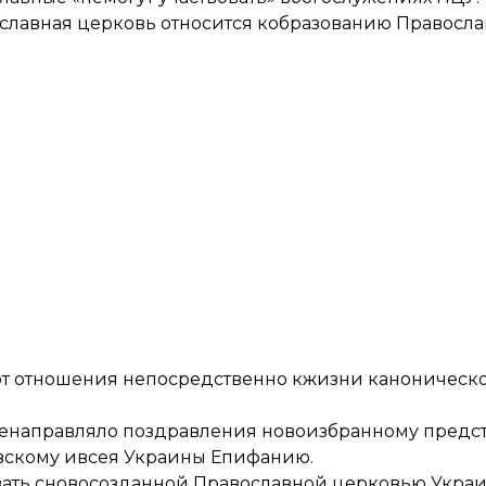
ославная церковь относится кобразованию Правосл
ют отношения непосредственно кжизни каноническ
 ненаправляло поздравления новоизбранному предс
вскому ивсея Украины Епифанию.
ать сновосозданной Православной церковью Украин