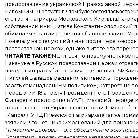
предоставление украинской Православной церкв
Напомним, 31 августа в Стамбуле
состоялась
встреч
его гостя, патриарха Московского Кирилла.Патри
собственной инициативе.Константинопольский п
об
имплементации решения об автокефалии
в Укр
Поначалу на следующий день после переговоров
православной церкви, однако в итоге его перенесл
ЧИТАЙТЕ ТАКЖЕ:
Молиться по-новому:
что такое 
Накануне в Русской православной церкви отреаг
намерении разрубить связи» с церковью РФ.Зам
Николай Балашов расценил активность Порошенк
власть самонадеянным политиком, которого не по
Перед этим 18 апреля Президент Петр Порошенко
Филарет и предстоятель УАПЦ Макарий передали 
предоставлении Украинской церкви Томоса об а
17 апреля УПЦ Киевского патриархата также приз
заявили, что нет никаких оснований для признан
Поместная церковь — это объединение всех право
Поместная церковь становится независимой и са