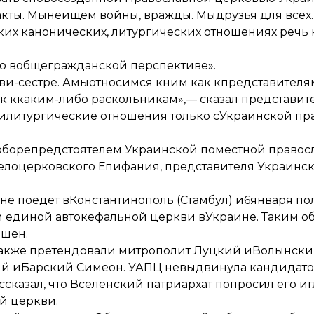
кты. Мынеищем войны, вражды. Мыдрузья для всех.
их канонических, литургических отношениях речь 
ко вобщегражданской перспективе».
кви-сестре. Амыотносимся кним как кпредставителя
как ккаким-либо раскольникам»,— сказал представит
 илитургические отношения только сУкраинской п
оборе
предстоятелем Украинской поместной правос
елоцерковского Епифания, представителя Украинс
не поедет вКонстантинополь (Стамбул) и6января по
 единой автокефальной церкви вУкраине. Таким о
ршен.
также претендовали митрополит Луцкий иВолынски
й иБарский Симеон. УАПЦ невыдвинула кандидато
сказал, что Вселенский патриархат попросил его 
й церкви.