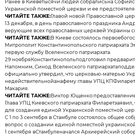
Ранее в Киеве
тысячи людей собралисьна Софий
Украинской поместной церкви и ее предстоятеля
ЧИТАЙТЕ ТАКЖЕ:
Главой новой Православной цер
13 декабря, в день православного праздника Анд
верующие всех православных церквей Украины см
ЧИТАЙТЕ ТАКЖЕ:
В Киеве состоялось первое
богос
Митрополит Константинопольского патриархата 
первую службу Вселенского патриархата
.
29 ноябряКонстантинополь
подготовил предвари
Напомним, Синод Вселенского патриархата
подде
официально утвердил, что церковью-матерью Укр
недействительной
анафему главы УПЦ КПФиларет
Макария.
ЧИТАЙТЕ ТАКЖЕ:
Виктор Ющенко:
предоставление
Глава УПЦ Киевского патриархата Филарет
заявил
для создания единой Украинской поместной цер
С 1 по 3 сентября в Стамбуле состоялось общее 
вопрос о создании единой поместной украинско
1 сентября вСтамбуле
начался Архиерейский собо