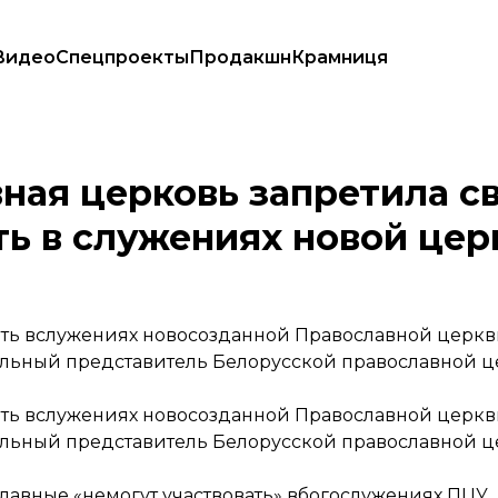
Видео
Спецпроекты
Продакшн
Крамниця
частвовать в служениях новой церкви в Украине
ная церковь запретила с
ь в служениях новой цер
ать вслужениях новосозданной Православной церкв
ьный представитель Белорусской православной ц
ать вслужениях новосозданной Православной церкв
ьный представитель Белорусской православной ц
славные «немогут участвовать» вбогослужениях ПЦУ.