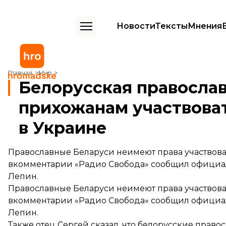
Новости
Тексты
Мнения
Белорусская православная церковь запретила своим прихожанам у
Главная
Мир
Белорусская православ
прихожанам участвоват
в Украине
Православные Беларуси неимеют права участвов
вкомментарии «Радио Свобода» сообщил официал
Лепин.
Православные Беларуси неимеют права участвов
вкомментарии «Радио Свобода»
сообщил
официал
Лепин.
Также отец Сергей сказал, что белорусские право