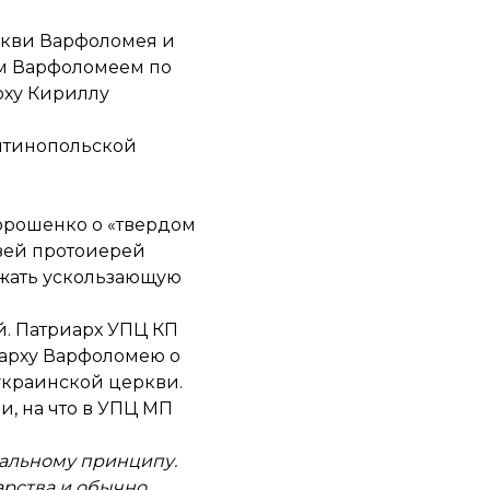
ркви Варфоломея и
ом Варфоломеем по
рху Кириллу
нтинопольской
орошенко о «твердом
зей протоиерей
ржать ускользающую
й. Патриарх УПЦ КП
иарху Варфоломею о
украинской церкви.
, на что в УПЦ МП
иальному принципу.
арства и обычно