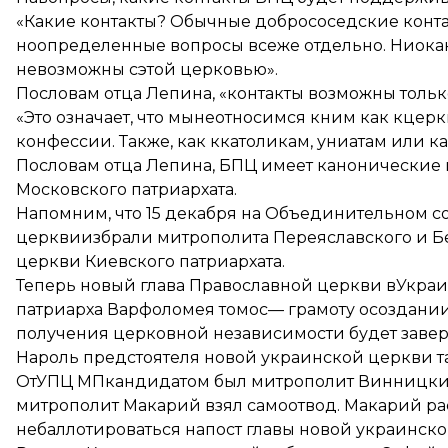
«Какие контакты? Обычные добрососедские конта
ноопределенные вопросы всеже отдельно. Ниокак
невозможны сэтой церковью».
Пословам отца Лепина, «контакты возможны толь
«Это означает, что мынеотносимся кним как кцер
конфессии. Также, как ккатоликам, униатам или 
Пословам отца Лепина, БПЦ имеет канонические
Московского патриархата.
Напомним, что 15 декабря на Объединительном с
церкви
избрали митрополита Переяславского и Б
церкви Киевского патриархата.
Теперь новый глава Православной церкви вУкраи
патриарха Варфоломея томос— грамоту осоздании
получения церковной независимости будет заве
Нароль предстоятеля новой украинской церкви 
ОтУПЦ МПкандидатом был митрополит Винницки
митрополит Макарий взял самоотвод. Макарий рас
небаллотироваться напост главы новой украинско