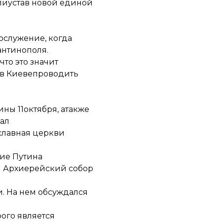
лиустав новой единой
ослужение, когда
антинополя.
: что это значит
в Киеве
проводить
ны 11октября, атакже
ал
славная церкви
ние Путина
й Архиерейский собор
и. На нем обсуждался
рого является