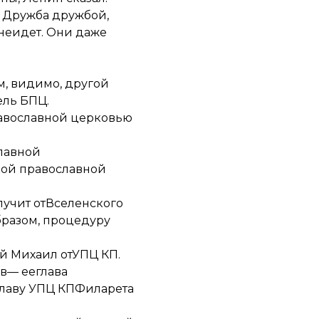
 Дружба дружбой,
неидет. Они даже
м, видимо, другой
ель БПЦ.
равославной церковью
лавной
кой православной
лучит отВселенского
бразом, процедуру
й Михаил отУПЦ КП.
в— ееглава
иглаву УПЦ КПФиларета