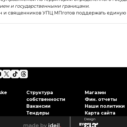
ием и государственными границами.
ан и священников УПЦ МП
готов поддержать единую
ske
Структура
Магазин
собственности
Фин. отчеты
Вакансии
Наши политики
Тендеры
Карта сайта
Design
elt
ideil