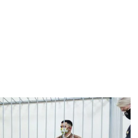
ный Степан Латыпов в суде
«Вясна»/spring96.org
попытался совершить самоубийство в зале
 на скамейку подсудимых, он вонзил себе в горло
али преследованием родственников и соседей,