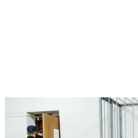
Белорусский политзаключен
Правозащитный центр 
Белорусский политзаключенный Степан Латыпов 
минского суда, где рассматривали его дело. Встав
ручку. Перед тем Латыпов заявил, что ему угрож