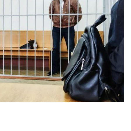
сразу по трем статьям Уголовного кодекса. В
legram и мастерской по изготовлению символов
равоохранителям во время его задержания 15
 обвинили во введении потребителей в
е растений.