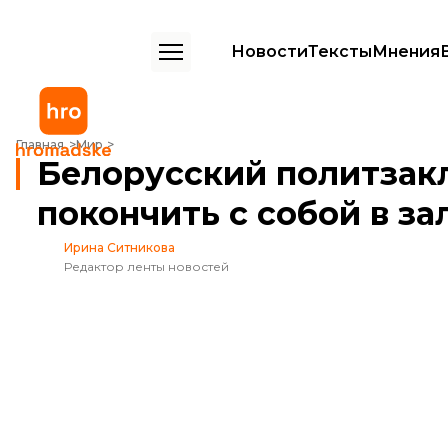
Новости
Тексты
Мнения
Белорусский политзаключенный пытался покончить с собой в зале
Главная
Мир
Белорусский политзак
покончить с собой в за
Ирина Ситникова
Редактор ленты новостей