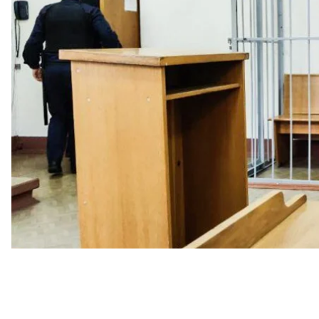
если он не признает вину.
Об этом
пишет
правозащитный центр «Вясна».
Суд в Минске рассматривал дело против Латыпова 
частности, его обвиняют в организации чата в Te
протеста в Беларуси, а также противодействии п
сентября.
Кроме того, как директора компании Belarbo его
заблуждение при предоставлении услуг по защит