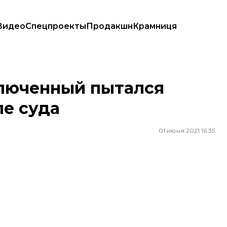
Видео
Спецпроекты
Продакшн
Крамниця
 суда
люченный пытался
ле суда
01 июня 2021 16:35