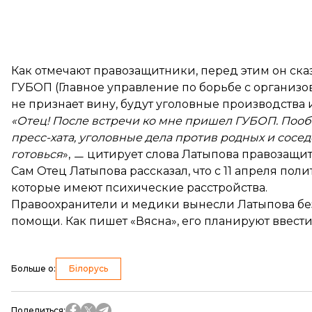
Как отмечают правозащитники, перед этим он ска
ГУБОП (Главное управление по борьбе с организов
не признает вину, будут уголовные производства 
«Отец! После встречи ко мне пришел ГУБОП. Пообе
пресс-хата, уголовные дела против родных и соседе
готовься
»,
ㅡ
цитирует слова Латыпова правозащит
Сам Отец Латыпова
рассказал
, что с 11 апреля п
которые имеют психические расстройства.
Правоохранители и медики вынесли Латыпова без
помощи. Как
пишет
«Вясна», его планируют ввести
Больше о
:
Білорусь
Поделиться
: