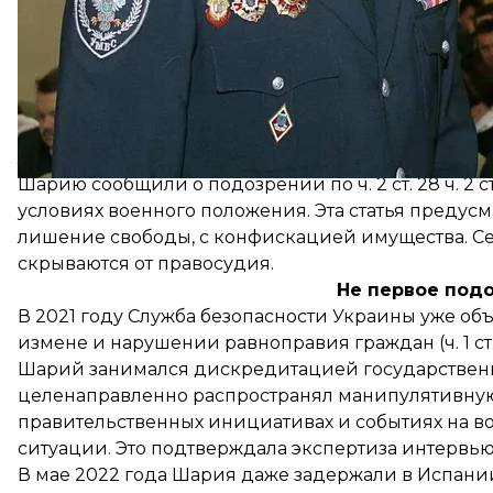
арене.
Следствие задокументировало, что именно от Ше
пленных военных ВСУ. После «монтажа» файлов их
Противоправное содержание этого информационн
лингвистическая экспертиза.
Шарию сообщили о подозрении по ч. 2 ст. 28 ч. 2 с
условиях военного положения. Эта статья предусм
лишение свободы, с конфискацией имущества. С
скрываются от правосудия.
Не первое под
В 2021 году Служба безопасности Украины уже
объ
измене и нарушении равноправия граждан (ч. 1 ст. 111
Шарий занимался дискредитацией государствен
целенаправленно распространял манипулятивну
правительственных инициативах и событиях на в
ситуации. Это подтверждала экспертиза интервь
В мае 2022 года Шария даже
задержали
в Испании