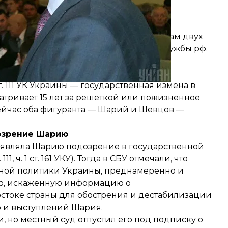
вцова Шарий получил видео по допросам двух
 согласовали с представителем спецслужбы рф.
ого продукта подтвердила судебная
т. 111 УК Украины — государственная измена в
атривает 15 лет за решеткой или пожизненное
ейчас оба фигуранта — Шарий и Шевцов —
озрение Шарию
являла
Шарию подозрение в государственной
, ч. 1 ст. 161 УКУ). Тогда в СБУ отмечали, что
ной политики Украины, преднамеренно и
ю, искаженную информацию о
остоке страны для обострения и дестабилизации
ю и выступлений Шария.
, но местный суд отпустил его под подписку о