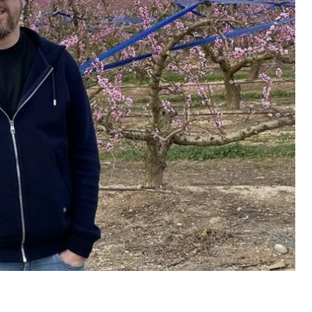
о из материалов дела следует, что речь идет об
 «Партии Шария» и владельце одноименного
спании пиар-акции пророссийской
итически ангажированные тенденциозные сюжеты