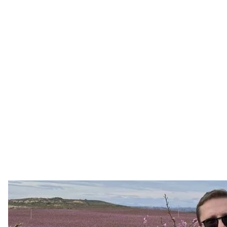
Анатоли
Facebook / Ан
Блогеру и пророссийскому пропагандисту Анато
государственной измене.