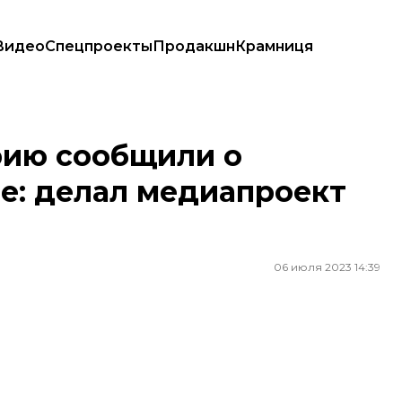
Видео
Спецпроекты
Продакшн
Крамниця
елал медиапроект для ФСБ россии
рию сообщили о
е: делал медиапроект
06 июля 2023 14:39