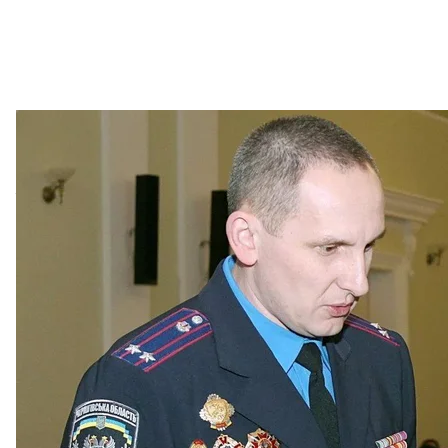
Бывший начальник Черниговского городского отдела милиции А
УНІАН / Воло
Речь идет об Антоне Шевцове, которому также
об
Тот с 2016 года перебрался во временно оккупир
диверсий в Украине и «сливал» данные об украин
марте
отмечала
, что Шевцов сотрудничал с лиде
«Партии Шария».
По данным следствия, Шарий и Шевцов разработ
ВСУ, переданный куратору из ФСБ.
Как
указывает
СБУ, Шарий помогал ФСБ делать по
пленных: лично подсказывал, как правильно сним
военнопленным. А уже после съемок монтировал 
россии моменты. Смонтированные сюжеты рф зат
дискредитации военно-политического руководств