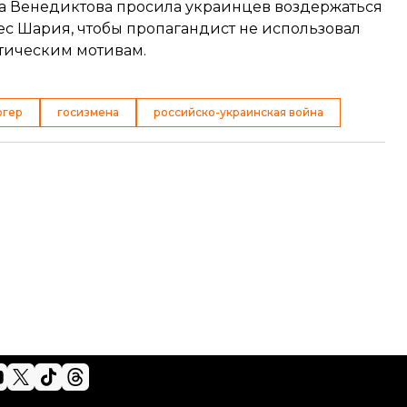
на Венедиктова
просила
украинцев воздержаться
ес Шария, чтобы пропагандист не использовал
итическим мотивам.
огер
госизмена
российско-украинская война