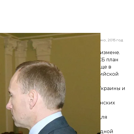
нтон Шевцов и мэр Чернигова Владислав Атрошенко, 2015 год
димир Коваль
ъявили подозрение в государственной измене
.
ованный Севастополь, разработал для ФСБ план
ских правоохранителях. Прокуратура еще в
ром и депутатами запрещенной пророссийской
али медиапроект для дискредитации Украины и
становочные видео по допросам украинских
ать допрос и какие вопросы задавать
видео, вырезая из него «невыгодные» для
ем использовала для искусственной
а Украины, в частности, на международной