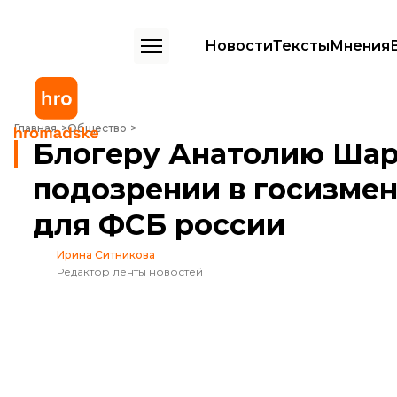
Новости
Тексты
Мнения
Блогеру Анатолию Шарию сообщили о подозрении в госизмене: д
Главная
Общество
Блогеру Анатолию Ша
подозрении в госизмен
для ФСБ россии
Ирина Ситникова
Редактор ленты новостей