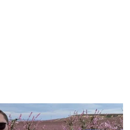
й Шарий
атолій Шарій
лию Шарию сообщили о новом подозрении в