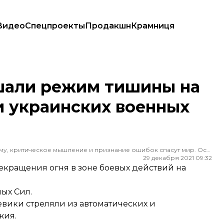
Видео
Спецпроекты
Продакшн
Крамниця
ди украинских военных нет — штаб
шали режим тишины на
и украинских военных
Редактор ленты новостей hromadske. Считаю, что уважение к каждому, критическое мышление и признание ошибок спасут мир. Особенно люблю новости о науке и космос
29 декабря 2021 09:32
кращения огня в зоне боевых действий на
ых Сил.
евики стреляли из автоматических и
жия.