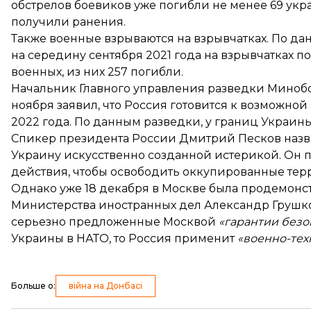
обстрелов боевиков уже погибли не менее 69 укр
получили ранения.
Также военные взрываются на взрывчатках. По д
на середину сентября 2021 года
на взрывчатках п
военных, из них 257 погибли.
Начальник Главного управления разведки Миноб
ноября
заявил
, что Россия готовится к возможной
2022 года. По данным разведки, у границ Украины
Спикер президента России Дмитрий Песков назв
Украину
искусственно созданной истерикой
. Он 
действия, чтобы освободить оккупированные тер
Однако уже 18 декабря в Москве была продемонст
Министерства иностранных дел Александр Груш
серьезно предложенные Москвой
«гарантии безо
Украины в НАТО, то Россия применит
«военно-тех
Больше о
:
війна на Донбасі