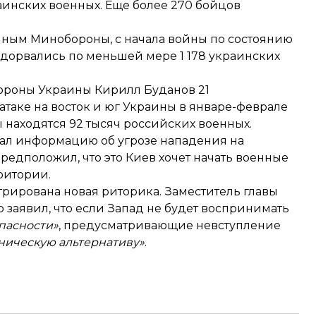
аинских военных. Еще более 270 бойцов
анным Минобороны, с начала войны по состоянию
одорвались
по меньшей мере 1 178 украинских
ороны Украины Кирилл Буданов 21
 атаке на восток и юг Украины в январе-феврале
 находятся 92 тысяч российских военных.
ал информацию об угрозе нападения на
предположил, что это Киев хочет начать военные
ритории.
рирована новая риторика. Заместитель главы
ко
заявил
, что если Запад не будет воспринимать
пасности»
, предусматривающие невступление
ническую альтернативу»
.