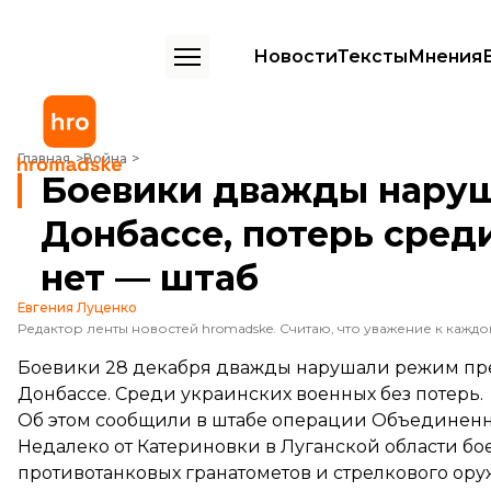
Новости
Тексты
Мнения
Боевики дважды нарушали режим тишины на Донбассе, потерь сре
Главная
Война
Боевики дважды нару
Донбассе, потерь сред
нет — штаб
Евгения Луценко
Боевики 28 декабря дважды нарушали режим пре
Донбассе. Среди украинских военных без потерь.
Об этом
сообщили
в штабе операции Объединенн
Недалеко от Катериновки в Луганской области бо
противотанковых гранатометов и стрелкового ору