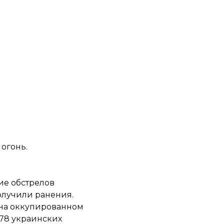
огонь.
ие обстрелов
олучили ранения.
 на оккупированном
178
украинских