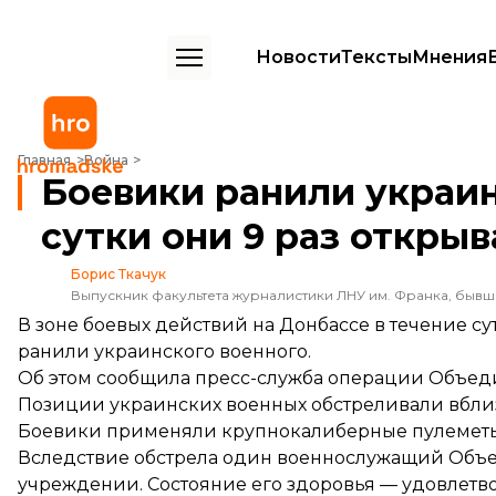
Новости
Тексты
Мнения
Боевики ранили украинского военного на Донбассе. За сутки они 9
Главная
Война
Боевики ранили украин
сутки они 9 раз открыв
Борис Ткачук
Выпускник факультета журналистики ЛНУ им. Франка, быв
В зоне боевых действий на Донбассе в течение с
ранили украинского военного.
Об этом
сообщила
пресс-служба операции Объед
Позиции украинских военных обстреливали вблиз
Боевики применяли крупнокалиберные пулеметы, 
Вследствие обстрела один военнослужащий Объе
учреждении. Состояние его здоровья — удовлетв