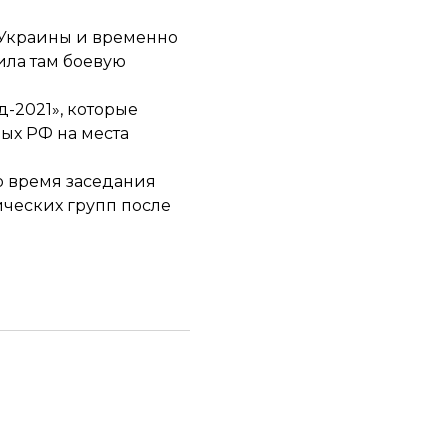
ы Украины и временно
ила там боевую
-2021», которые
ых РФ на места
 время заседания
ических групп после