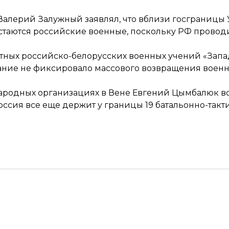
 Валерий Залужный
заявлял
, что вблизи госграниц
таются российские военные, поскольку РФ провод
ных российско-белорусских военных учений «Запад
вание
не фиксировало
массового возвращения военн
родных организациях в Вене Евгений Цымбалюк во
Россия все еще держит у границы 19 батальонно-такт