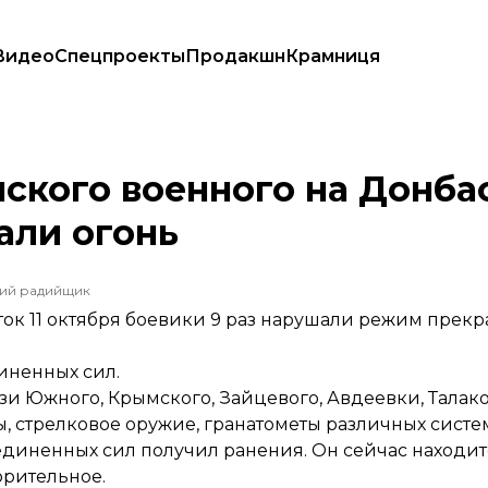
Видео
Спецпроекты
Продакшн
Крамниця
 раз открывали огонь
ского военного на Донбас
али огонь
ший радийщик
уток 11 октября боевики 9 раз нарушали режим прек
иненных сил.
и Южного, Крымского, Зайцевого, Авдеевки, Талако
стрелковое оружие, гранатометы различных систе
диненных сил получил ранения. Он сейчас находит
орительное.