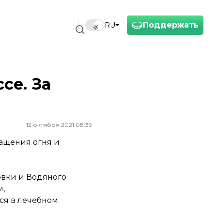
Поддержать
RU
се. За
12 октября 2021 08:39
ращения огня и
вки и Водяного.
м,
ся в лечебном