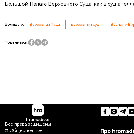
Большой Палате Верховного Суда, как в суд апел
Больше о
:
Верховная Рада
верховный суд
Василий Ви
Поделиться
:
Все права защищены:
©
Общественное
Про hromad