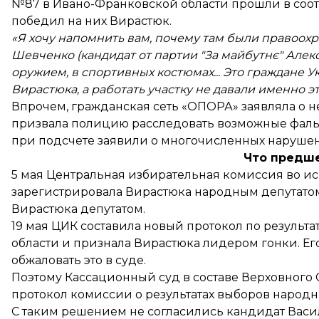
№87 в Ивано-Франковской области прошли в соот
победил на них Вирастюк.
«Я хочу напомнить вам, почему там были правоохр
Шевченко (кандидат от партии "За майбутнє" Алекс
оружием, в спортивных костюмах... Это граждане 
Вирастюка, а работать участку не давали именно э
Впрочем, гражданская сеть «ОПОРА»
заявляла
о н
призвала полицию расследовать возможные фаль
при подсчете
заявили
о многочисленных нарушен
Что предш
5 мая Центральная избирательная комиссия во 
зарегистрировала
Вирастюка народным депутатом
Вирастюка депутатом.
19 мая ЦИК составила новый протокол по результ
области и
признала
Вирастюка лидером гонки. Ег
обжаловать это в суде.
Поэтому Кассационный суд в составе Верховного 
протокол комиссии о результатах выборов народн
С таким решением не согласились кандидат Васи