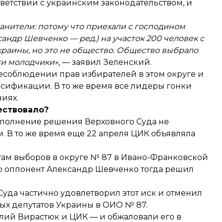
ветствии с украинским законодательством, и
анители: потому что приехали с господином
андр Шевченко — ред.) на участок 200 человек с
Украины, но это не общество. Общество выбрало
ти молодчики»,
— заявил Зеленский.
есоблюдении прав избирателей в этом округе и
сификации. В то же время все лидеры гонки
иях.
ествовало?
исполнение решения Верховного Суда
не
. В то же время еще 22 апреля ЦИК
объявляла
атам выборов в округе № 87 в Ивано-Франковской
о оппонент Александр Шевченко тогда решил
Суда частично удовлетворил этот иск и отменил
ых депутатов Украины в ОИО № 87.
лий Вирастюк и ЦИК — и обжаловали его в