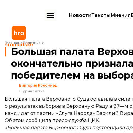
Новости
Тексты
Мнения
Большая палата Верховного Суда окончательно признала Вирастю
Главная
Политика
Большая палата Верхов
окончательно признал
победителем на выбора
Виктория Коломиец
Журналистка
Большая палата Верховного Суда оставила в сил
о результатах выборов в Верховную Раду в 87—м 
кандидат от партии «Слуга Народа» Василий Вира
Об этом
сообщила
пресс-служба ЦИК.
«Большая палата Верховного Суда подтвердила п