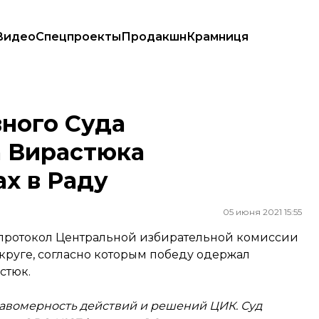
Видео
Спецпроекты
Продакшн
Крамниця
ка победителем на выборах в Раду
ного Суда
а Вирастюка
х в Раду
05 июня 2021 15:55
е протокол Центральной избирательной комиссии
округе, согласно которым победу одержал
стюк.
равомерность действий и решений ЦИК. Суд