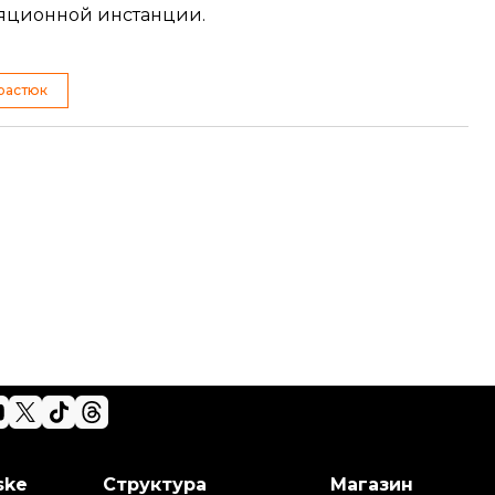
ляционной инстанции.
растюк
ske
Структура
Магазин