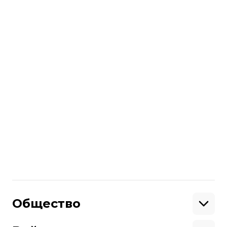
Больше о
:
мвс
сБут наркотиков
Поделиться
:
Общество
Образование