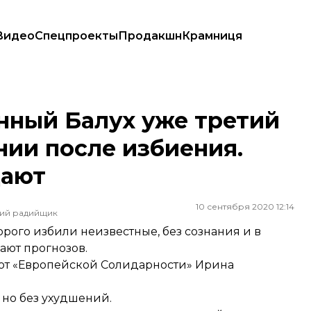
Видео
Спецпроекты
Продакшн
Крамниця
оянии после избиения. Прогнозов медики не дают
ный Балух уже третий
нии после избиения.
дают
10 сентября 2020 12:14
ший радийщик
ого избили неизвестные, без сознания и в
ают прогнозов.
 от «Европейской Солидарности» Ирина
, но без ухудшений.