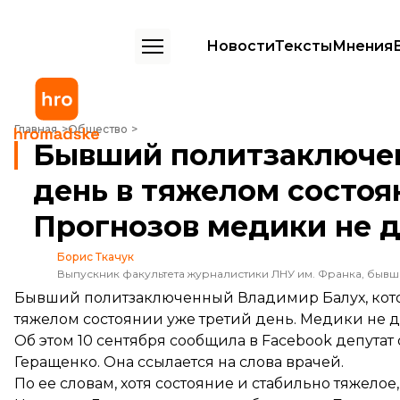
Новости
Тексты
Мнения
Бывший политзаключенный Балух уже третий день в тяжелом сост
Главная
Общество
Бывший политзаключен
день в тяжелом состоя
Прогнозов медики не 
Борис Ткачук
Выпускник факультета журналистики ЛНУ им. Франка, быв
Бывший политзаключенный Владимир Балух, котор
тяжелом состоянии уже третий день. Медики не д
Об этом 10 сентября
сообщила
в Facebook депутат
Геращенко. Она ссылается на слова врачей.
По ее словам, хотя состояние и стабильно тяжелое