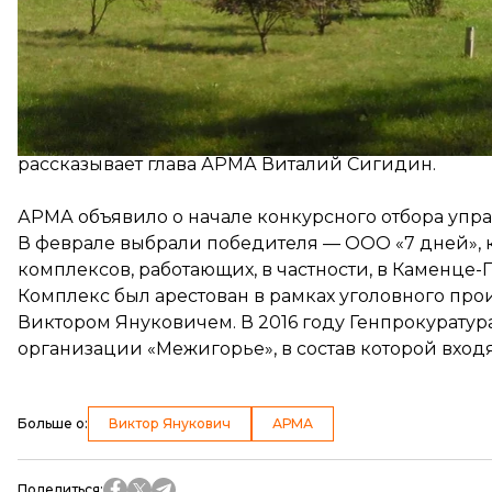
Кроме того, компания планирует тратить на сохра
«В планах будущего управляющего — создание на 
сооружение сезонного бассейна, обустройство го
рассказывает глава АРМА Виталий Сигидин.
АРМА объявило о начале конкурсного отбора управ
В феврале выбрали победителя — ООО «7 дней», 
комплексов, работающих, в частности, в Каменце-
Комплекс был арестован в рамках уголовного пр
Виктором Януковичем. В 2016 году Генпрокуратур
организации «Межигорье», в состав которой вхо
Больше о
:
Виктор Янукович
АРМА
Поделиться
: