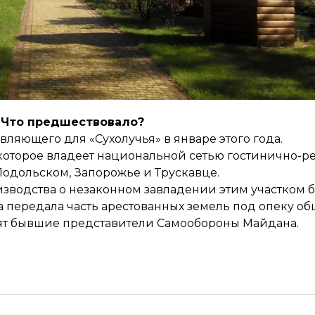
нение и улучшение комплекса почти 800 тысяч грн в
территории комплекса гостевых зон для отдыха и с
стиничных номеров, организация двух заведений пит
Что предшествовало?
ляющего для «Сухолучья» в январе этого года.
которое владеет национальной сетью гостинично-р
Подольском, Запорожье и Трускавце.
оизводства о незаконном завладении этим участком
а передала часть арестованных земель под опеку о
дят бывшие представители Самообороны Майдана.