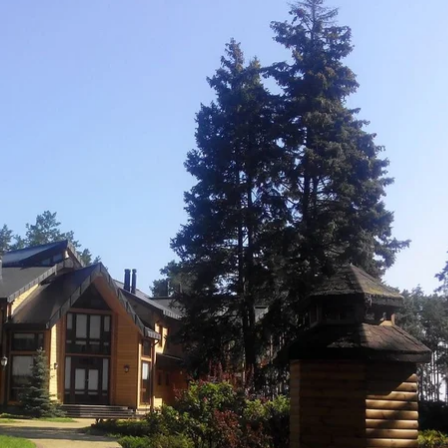
Резиденция «Сухолучье»
Сухолучье. Резиденция/Facebook
 розыска и управления активами, полученными от 
езиденцию президента—беглеца «Сухолучье» в Киев
лекса стала компания «7 дней». Управляющего выб
пользование актива. Программу управления ей пр
од составит 1,16 млн грн, прогнозируемый доход г