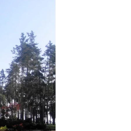
коррупционных и
ской области в
рали на конкурсе.
едложили. Она
осударственного