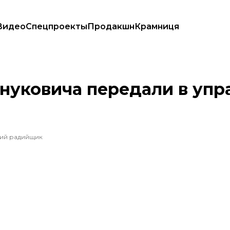
Видео
Спецпроекты
Продакшн
Крамниця
компании
уковича передали в упр
ший радийщик