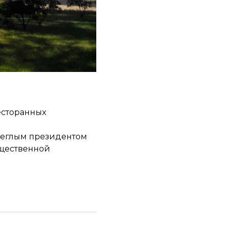
 месяц.
емейных развлечений,
ания», —
есторанных
 беглым президентом
бщественной