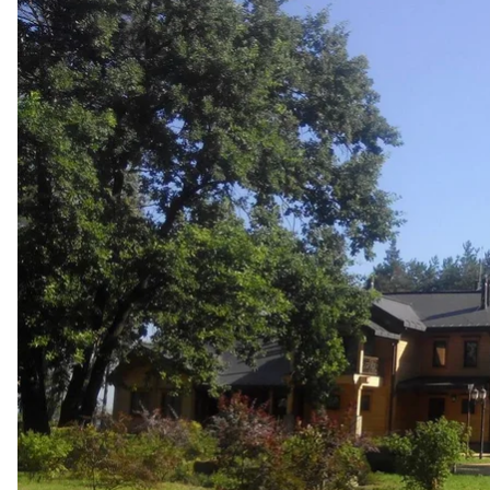
Национальное агентство по вопросам выявления,
других преступлений (АРМА) передало бывшую р
частные руки.
Об этом
сообщила
пресс-служба АРМА.
Новым владельцем гостинично-ресторанного комп
Теперь компания сможет начать коммерческое ис
предусматривает, что ожидаемый ежемесячный дох
бюджета — более 200 тысяч грн.