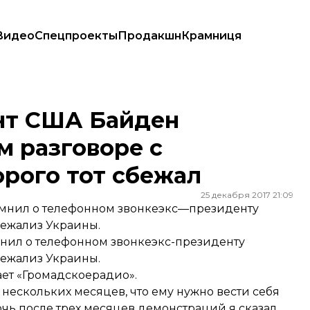
Видео
Спецпроекты
Продакшн
Крамниця
оворе с Януковичом, после которого тот сбежал
нт США Байден
м разговоре с
орого тот сбежал
25 декабря 2017 21:09
нил о телефонном звонкеэкс—президенту
бежализ Украины.
ил о телефонном звонкеэкс-президенту
бежализ Украины.
ает
«Громадскоерадио».
 нескольких месяцев, что ему нужно вести себя
чь после трех месяцев демонстраций я сказал