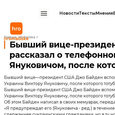
Новости
Тексты
Мнения
Бывший вице-президент США Байден рассказал о телефонном разг
Главная
Политика
Бывший вице-президе
рассказал о телефонно
Януковичом, после кот
Бывший вице—президент США Джо Байден вспом
Украины Виктору Януковичу, после которого тоту
Бывший вице-президент США Джо Байден вспомн
Украины Виктору Януковичу, после которого тоту
Об этом Байден написал в своих мемуарах,
перед
«Я предупреждал его (Януковича - ред.) в течение
сдержаннее сукраинскими гражданами, но в ту но