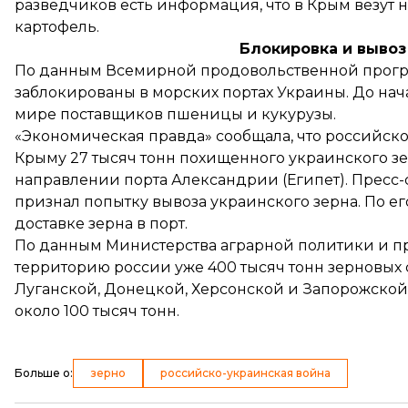
разведчиков есть информация, что в Крым везут не
картофель.
Блокировка и вывоз
По
данным
Всемирной продовольственной програ
заблокированы в морских портах Украины. До на
мире поставщиков пшеницы и кукурузы.
«Экономическая правда»
сообщала
, что российс
Крыму 27 тысяч тонн похищенного украинского зе
направлении порта Александрии (Египет). Пресс
признал попытку вывоза украинского зерна. По 
доставке зерна в порт.
По
данным
Министерства аграрной политики и пр
территорию россии уже 400 тысяч тонн зерновых
Луганской, Донецкой, Херсонской и Запорожской о
около 100 тысяч тонн.
Больше о
:
зерно
российско-украинская война