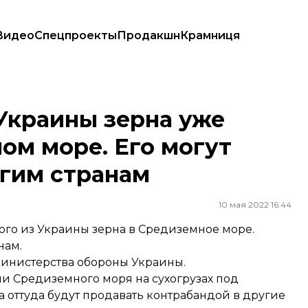
Видео
Спецпроекты
Продакшн
Крамниця
 море. Его могут незаконно продать другим странам
Украины зерна уже
ом море. Его могут
угим странам
10 мая 2022 16:44
го из Украины зерна в Средиземное море.
нам.
инистерства обороны Украины.
ии Средиземного моря на сухогрузах под
 а оттуда будут продавать контрабандой в другие