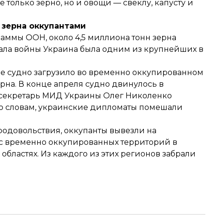
 только зерно, но и овощи — свеклу, капусту и
 зерна оккупантами
ммы ООН, около 4,5 миллиона тонн зерна
чала войны Украина была одним из крупнейших в
кое судно загрузило во временно оккупированном
рна. В конце апреля судно двинулось в
-секретарь МИД Украины Олег Николенко
его словам, украинские дипломаты помешали
одовольствия, оккупанты вывезли на
 с временно оккупированных территорий в
бластях. Из каждого из этих регионов забрали