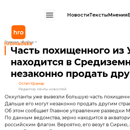
Новости
Тексты
Мнения
Часть похищенного из Украины зерна уже находится в Средиземном
Главная
Война
Часть похищенного из 
находится в Средиземн
незаконно продать др
Остап Крамар
Редактор ленты новостей
Оккупанты уже вывезли большую часть похищенно
Дальше его могут незаконно продать другим стра
Об этом
сообщает
Главное управление разведки М
По данным ведомства, зерно находится в акватор
российским флагом. Вероятно, его везут в Сирию,