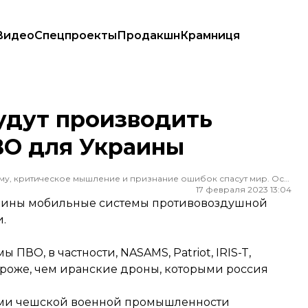
Видео
Спецпроекты
Продакшн
Крамниця
для Украины
удут производить
ВО для Украины
Редактор ленты новостей hromadske. Считаю, что уважение к каждому, критическое мышление и признание ошибок спасут мир. Особенно люблю новости о науке и космос
17 февраля 2023 13:04
раины мобильные системы противовоздушной
.
ВО, в частности, NASAMS, Patriot, IRIS-T,
дороже, чем иранские дроны, которыми россия
лями чешской военной промышленности