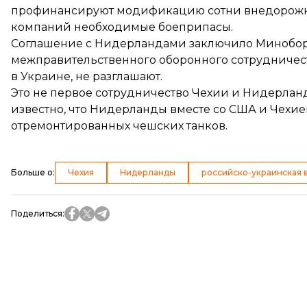
профинансируют модификацию сотни внедорожнико
компаний необходимые боеприпасы.
Соглашение с Нидерландами заключило Минобор
межправительственного оборонного сотрудничест
в Украине, не разглашают.
Это не первое сотрудничество Чехии и Нидерлан
известно, что Нидерланды вместе со
США
и Чехие
отремонтированных чешских танков.
Больше о
:
Чехия
Нидерланды
российско-украинская 
Поделиться
: