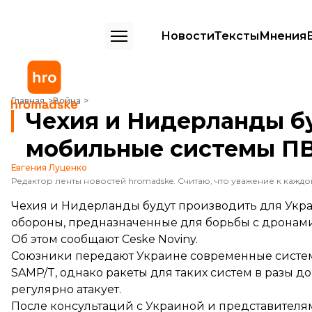
Новости
Тексты
Мнения
Чехия и Нидерланды будут производить мобильные системы ПВО 
Главная
Война
Чехия и Нидерланды б
мобильные системы П
Евгения Луценко
Чехия и Нидерланды будут производить для Ук
обороны, предназначенные для борьбы с дронами
Об этом
сообщают
Ceske Noviny.
Союзники передают Украине современные системы П
SAMP/T, однако ракеты для таких систем в разы 
регулярно атакует.
После консультаций с Украиной и представите