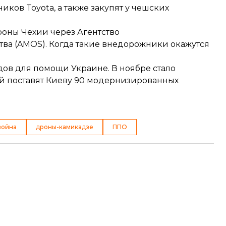
в Toyota, а также закупят у чешских
оны Чехии через Агентство
ва (AMOS). Когда такие внедорожники окажутся
дов для помощи Украине. В ноябре стало
й поставят Киеву 90 модернизированных
война
дроны-камикадзе
ППО