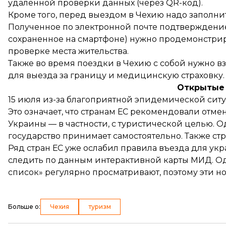
удаленной проверки данных (через QR-код).
Кроме того, перед выездом в Чехию надо заполни
Полученное по электронной почте подтверждение
сохраненное на смартфоне) нужно продемонстрир
проверке места жительства.
Также во время поездки в Чехию с собой нужно 
для выезда за границу и медицинскую страховку.
Открытые
15 июля из-за благоприятной эпидемической сит
Это означает, что странам ЕС рекомендовали отме
Украины — в частности, с туристической целью.
государство принимает самостоятельно. Также ст
Ряд стран ЕС уже ослабил правила въезда для ук
следить по
данным
интерактивной карты МИД. Одн
список» регулярно просматривают, поэтому эти н
Больше о
:
Чехия
туризм