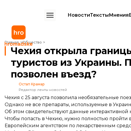
Новости
Тексты
Мнения
Чехия открыла границы для вакцинированных туристов из Украины.
Главная
Общество
Чехия открыла границ
туристов из Украины. 
позволен въезд?
Остап Крамар
Редактор ленты новостей
Чехия с 25 августа позволила необязательные по
Однако не все препараты, используемые в Украин
Об этом
свидетельствуют
данные интерактивной к
Чтобы попасть в Чехию, нужно полностью пройт
Европейским агентством по лекарственным средствам