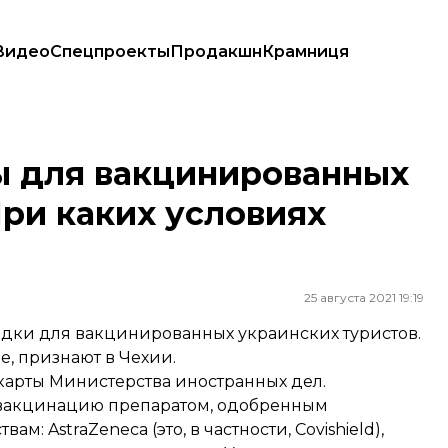
Видео
Спецпроекты
Продакшн
Крамниця
 При каких условиях позволен въезд?
ы для вакцинированных
При каких условиях
25 августа 2021 19:19
ездки для вакцинированных украинских туристов.
е, признают в Чехии.
арты Министерства иностранных дел.
и вакцинацию препаратом, одобренным
: AstraZeneca (это, в частности, Covishield),