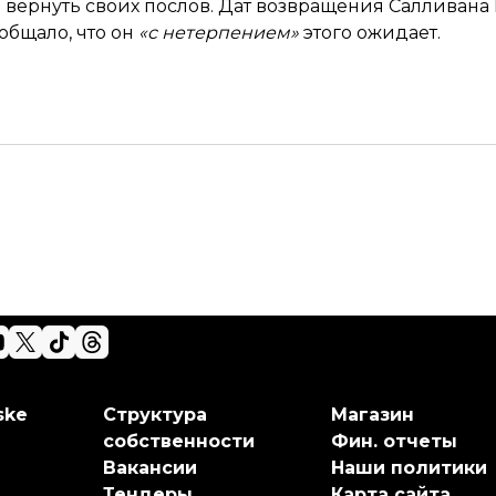
 вернуть своих послов. Дат возвращения Салливана
общало, что он
«с нетерпением»
этого ожидает.
ske
Структура
Магазин
собственности
Фин. отчеты
Вакансии
Наши политики
Тендеры
Карта сайта