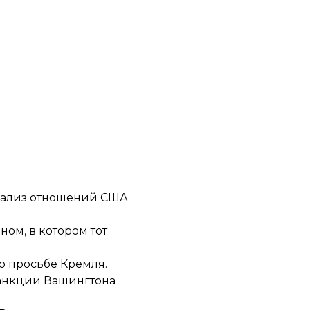
анализ отношений США
ом, в котором тот
о просьбе Кремля.
анкции
Вашингтона