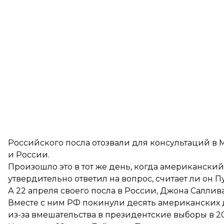
Российского посла
отозвали
для консультаций в 
и России.
Произошло это в тот же день, когда американский
утвердительно ответил на вопрос, считает ли он 
А 22 апреля своего посла в России, Джона Саллив
Вместе с ним РФ
покинули
десять американских д
из-за вмешательства в президентские выборы в 20