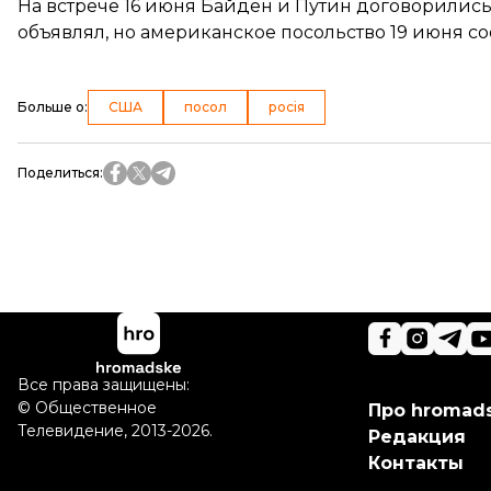
На встрече 16 июня Байден и Путин договорились
объявлял, но
американское посольство
19 июня со
Больше о
:
США
посол
росія
Поделиться
:
Все права защищены:
©
Общественное
Про hromad
Телевидение
,
2013-2026.
Редакция
Контакты