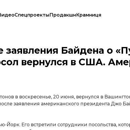
Видео
Спецпроекты
Продакшн
Крамниця
ссийский посол вернулся в США. Американский в РФ — еще нет
е заявления Байдена о «П
осол вернулся в США. Ам
онов в воскресенье, 20 июня, вернулся в Вашингтон
 после заявления американского президента Джо Бай
ью-Йорк. Его встретили сотрудники посольства, кот