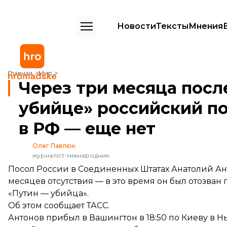
Новости
Тексты
Мнения
Через три месяца после заявления Байдена о «Путине-убийце» ро
Главная
Мир
Через три месяца посл
убийце» российский п
в РФ — еще нет
Олег Павлюк
журналіст-міжнародник
Посол России в Соединенных Штатах Анатолий Ант
месяцев отсутствия — в это время он был отозван
«Путин — убийца».
Об этом сообщает
ТАСС
.
Антонов прибыл в Вашингтон в 18:50 по Киеву в Н