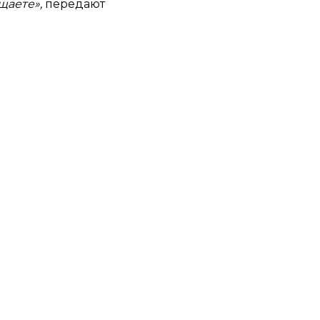
щаете»,
передают