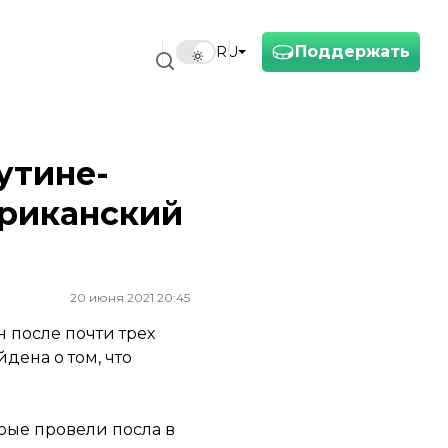
Поддержать
RU
утине-
ериканский
20 июня 2021 20:45
 после почти трех
дена о том, что
орые провели посла в