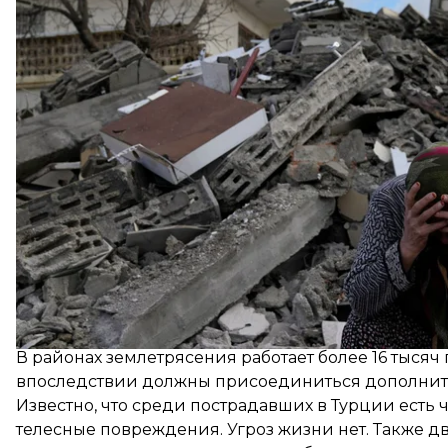
По официальным подсчетам, в Турции погибли 589
Число жертв в результате землетрясения продолж
Всемирной организации здравоохранения (ВОЗ), 
В районах землетрясения работает более 16 тысяч
впоследствии должны присоединиться дополни
Известно, что среди пострадавших в Турции
есть 
телесные повреждения. Угроз жизни нет. Также 