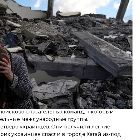
4 человека, в Сирии — 1932 человека.
ает стремительно расти и, по оценкам
может достичь 20 тысяч.
 поисково-спасательных команд, к которым
тельные международные группы.
четверо украинцев
. Они получили легкие
двоих украинцев
спасли
в городе Хатай из-под