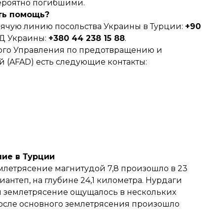
вероятно погибшими.
ть помощь?
рячую линию посольства Украины в Турции:
+90
ИД Украины:
+380 44 238 15 88
.
ого Управления по предотвращению и
 (AFAD) есть следующие контакты:
ие в Турции
млетрясение магнитудой 7,8
произошло в 23
антеп, на глубине 24,1 километра. Нурдаги
и землетрясение ощущалось в нескольких
 После основного землетрясения произошло