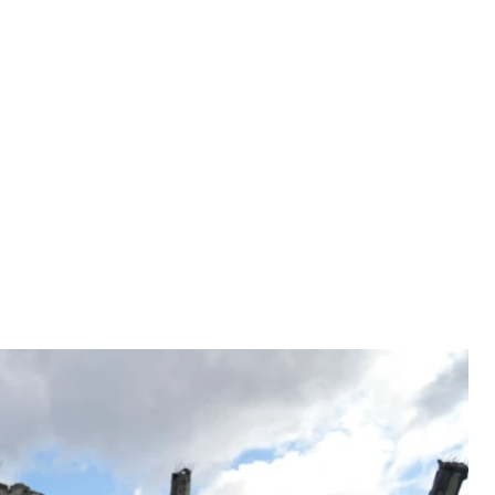
окраине города Османие на юге Турции, 7 февраля 2023 года
halil Hamra
 по меньшей мере о 7826 погибших в Турции и
более 38,6 тысячи человек получили ранения.