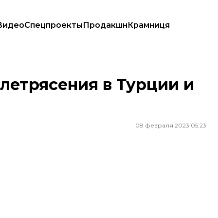
Видео
Спецпроекты
Продакшн
Крамниця
800
летрясения в Турции и
08 февраля 2023 05:23