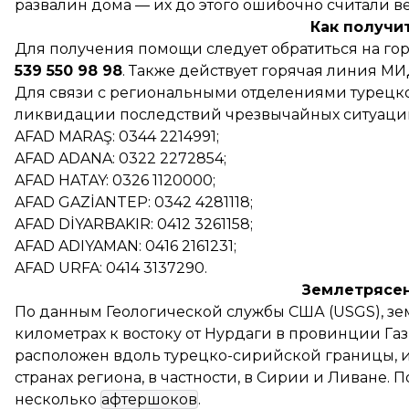
развалин дома — их до этого ошибочно считали 
Как получи
Для получения помощи следует обратиться на го
539 550 98 98
. Также действует горячая линия М
Для связи с региональными отделениями турецк
ликвидации последствий чрезвычайных ситуаций
AFAD MARAŞ: 0344 2214991;
AFAD ADANA: 0322 2272854;
AFAD HATAY: 0326 1120000;
AFAD GAZİANTEP: 0342 4281118;
AFAD DİYARBAKIR: 0412 3261158;
AFAD ADIYAMAN: 0416 2161231;
AFAD URFA: 0414 3137290.
Землетрясен
По данным Геологической службы США (USGS), зе
километрах к востоку от Нурдаги
в провинции Гази
расположен вдоль турецко-сирийской границы, 
странах региона, в частности, в Сирии и Ливане.
несколько
афтершоков
.