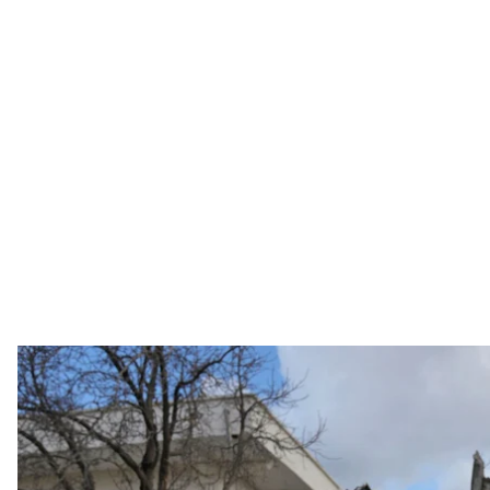
Женщина сидит на обломках разрушенных зданий в Нурдаге на 
AP Photo / K
По состоянию на конец суток 7 февраля известно
Сирии в результате мощного землетрясения. Еще 
Об этом сообщают
The Guardian
и
CNN
.