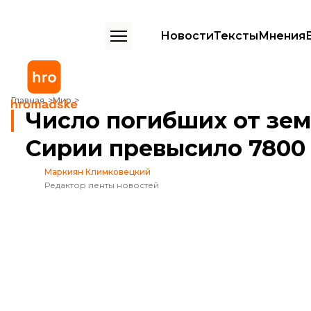
Новости
Тексты
Мнения
Число погибших от землетрясения в Турции и Сирии превысило 7
Главная
Мир
Число погибших от зем
Сирии превысило 7800
Маркиян Климковецкий
Редактор ленты новостей