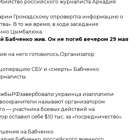
убийство российского журналиста Аркадия
нтарии Громадскому опровергла информацию о
а». В то же время, в ходе заседания
нно Цымбалюка.
 Бабченко жив. Он не погиб вечером 29 мая
ие на него готовилось.
Организатор
цоперацию СБУ и «смерть» Бабченко
урналисты
лужбыРФ
завербовали украинца изаплатили
авоохранители называют организатором
го — участника боевых действий на
ор оставил себе $10 тыс. за «посредничество».
ушения на Бабченко.
адия Бабченко, российского военного