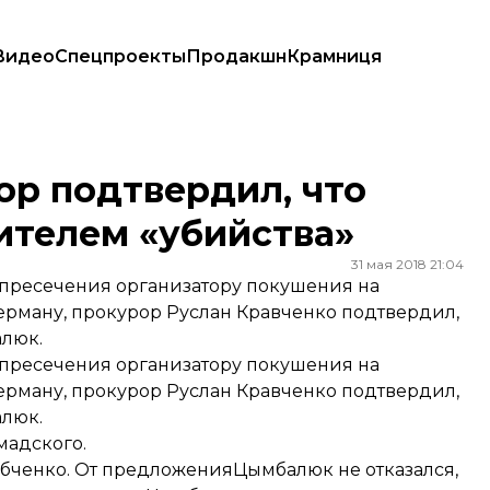
Видео
Спецпроекты
Продакшн
Крамниця
ителем «убийства»
ор подтвердил, что
телем «убийства»
31 мая 2018 21:04
 пресечения организатору покушения на
ерману, прокурор Руслан Кравченко подтвердил,
люк.
 пресечения организатору покушения на
ерману, прокурор Руслан Кравченко подтвердил,
люк.
мадского.
бченко. От предложенияЦымбалюк не отказался,