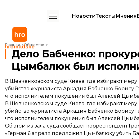
Новости
Тексты
Мнения
Дело Бабченко: прокурор подтвердил, что Цымбалюк был исполн
Главная
Общество
Дело Бабченко: прокур
Цымбалюк был исполни
В Шевченковском суде Киева, где избирают меру
убийство журналиста Аркадия Бабченко Борису Г
что исполнителем покушения был Алексей Цымба
В Шевченковском суде Киева, где избирают меру
убийство журналиста Аркадия Бабченко Борису Г
что исполнителем покушения был Алексей Цымба
Об этом из зала суда сообщает корреспондент Гро
«Герман 6 апреля предложил Цымбалюку убить Ба