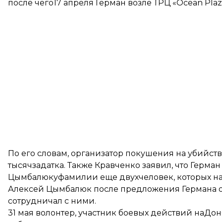
после чего17 апреля Герман возле ТРЦ «Ocean Pla
По его словам, организатор покушения на убийст
тысячзадатка. Также Кравченко заявил, что Герма
Цымбалюкуфамилии еще двухчеловек, которых на
Алексей Цымбалюк после предложения Германа об
сотрудничал с ними.
31 мая волонтер, участник боевых действий наДо