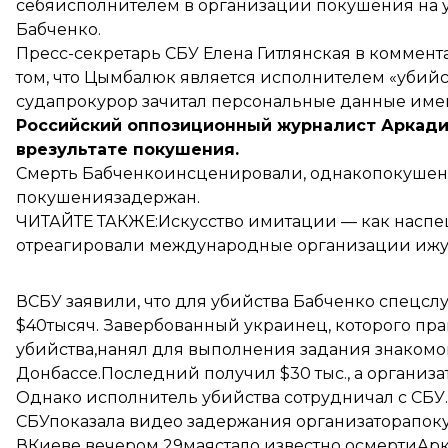
себяисполнителем
в организации покушения на 
Бабченко.
Пресс-секретарь СБУ Елена Гитлянская в комме
том, что Цымбалюк является исполнителем «убийств
судапрокурор зачитал персональные данные име
Российский оппозиционный журналист Аркадий
врезультате покушения.
Смерть Бабченкоинсценировали
, однакопокушен
покушениязадержан
.
ЧИТАЙТЕ ТАКЖЕ:Искусство имитации —
как наспе
отреагировали международные организации иж
ВСБУ заявили, что для убийства Бабченко спецс
$40тысяч
. Завербованный украинец, которого пр
убийства,нанял для выполнения задания знакомо
Донбассе.Последний получил $30 тыс., а организат
Однако исполнитель убийства сотрудничал с СБУ.
СБУ
показала видео задержания организатора
пок
ВКиеве вечером 29мая
стало известно осмерти
Арк