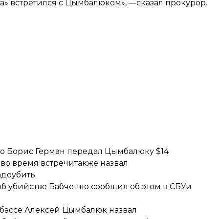
za» встретился с Цымбалюком», —сказал прокурор.
во Борис Герман передал Цымбалюку $14
н во время встречитакже назвал
доубить.
 убийстве Бабченко сообщил об этом в СБУи
нбассе Алексей
Цымбалюк назвал