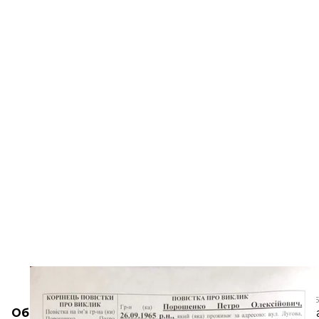
Повторная повестка о вызове
С
Обновлено в 13:30:
как
написал
в Facebook адвок