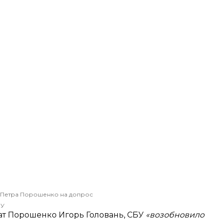
 Петра Порошенко на допрос
БУ
ат Порошенко Игорь Головань, СБУ
«возобновило