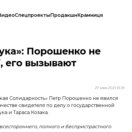
Видео
Спецпроекты
Продакшн
Крамниця
, его вызывают повторно
ука»: Порошенко не
, его вызывают
27 мая 2021 13:29
кая Солидарность» Петр Порошенко не явился
качестве свидетеля по делу о государственной
а и Тараса Козака.
всестороннего, полного и беспристрастного