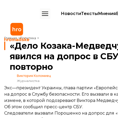
Новости
Тексты
Мнения
«Дело Козака-Медведчука»: Порошенко не явился на допрос в СБУ
Главная
Политика
«Дело Козака-Медведч
явился на допрос в СБУ
повторно
Виктория Коломиец
Журналистка
Экс—президент Украины, глава партии «Европейс
на допрос в Службу безопасности. Его вызвали в 
измене, в которой подозревают Виктора Медведчук
Об этом
сообщил
пресс-центр СБУ.
Следователи вызвали Порошенко на допрос для
«