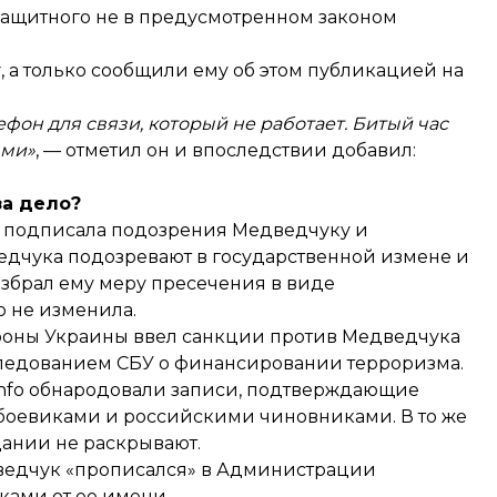
защитного не в предусмотренном законом
 а только сообщили ему об этом публикацией на
ефон для связи, который не работает. Битый час
ями»
, — отметил он и впоследствии добавил:
за дело?
а
подписала
подозрения Медведчуку и
ведчука подозревают в государственной измене и
збрал
ему меру пресечения в виде
го
не изменила
.
ороны Украины
ввел
санкции против Медведчука
следованием СБУ о финансировании терроризма.
.Info обнародовали записи, подтверждающие
боевиками и российскими чиновниками. В то же
дании не раскрывают.
едведчук «прописался» в Администрации
ками от ее имени.