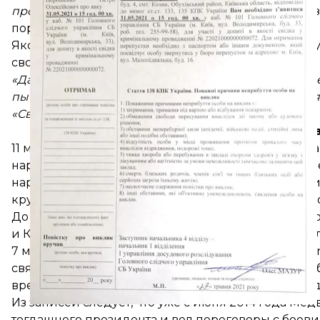
противоправную практику ГБР»
вызывать его под
порядке.
Якобы служащие не вручили Порошенко повестку,
своем сайте.
«Да еще и указав в тексте "интернет-повестки" тел
пытаюсь "найти концы" и связаться со следовател
«Связались, согласовали дату визита»
.
Что это 
11 мая генеральный прокурор Ирина Венедиктов
народному депутату от ОПЗЖ Тарасу Козаку. Мед
нарушении законов и обычаев войны. 13 мая суд
и
круглосуточного домашнего ареста. Апелляция е
До этого 19 февраля Совет нацбезопасности и об
и Козака. Ограничения применили в связи с рас
7 мая журналисты-расследователи проекта Bihus
связи Виктора Медведчука с Петром Порошенко, 
время своих источников получения записей в из
Из записей следует, что уже с июня 2014 года М
тогдашнего президента и вел переговоры с боеви