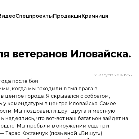
Видео
Спецпроекты
Продакшн
Крамниця
я ветеранов Иловайска.
25 августа 2016 15:55
года после боя
ими, когда мы заходили в тыл врага в
 в центре города. Я скрывался с собратом,
ь у комендатуры в центре Иловайска. Самое
ости. Мы поздравили друг друга и местную
ь надеялись, что вот-вот наш батальон зайдет на
оизошло. Мы пробыли в окружении еще три
— Тарас Костанчук (позывной «Бишут»)