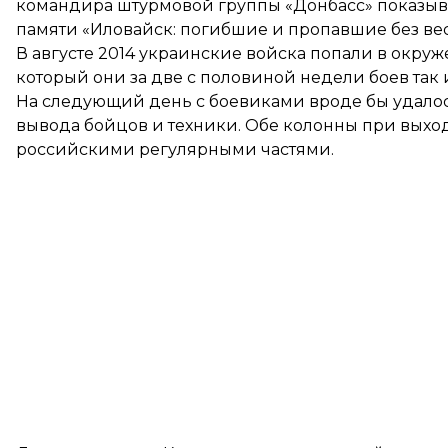
командира штурмовой группы «Донбасс» показыва
памяти «Иловайск: погибшие и пропавшие без вес
В августе 2014 украинские войска попали в окру
который они за две с половиной недели боев так и
На следующий день с боевиками вроде бы удалос
вывода бойцов и техники. Обе колонны при выхо
российскими регулярными частями
.