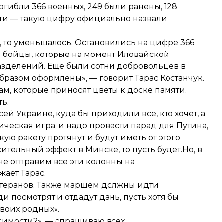
гибли 366 военных, 249 были ранены, 128
ти — такую ​​цифру официально назвали
 то уменьшалось. Остановились на цифре 366
те бойцы, которые на момент Иловайской
азделений. Еще были сотни добровольцев в
бразом оформлены», — говорит Тарас Костанчук.
ам, которые приносят цветы к доске памяти.
ть.
й Украине, куда бы приходили все, кто хочет, а
ическая игра, и надо провести парад для Путина,
кую ракету протянут и будут иметь от этого
жительный эффект в Минске, то пусть будет.Но, в
не отправим все эти колонны на
ает Тарас.
ветеранов. Также маршем должны идти
 посмотрят и отдадут дань, пусть хотя бы
своих родных».
симости?», — спрашиваю всех.