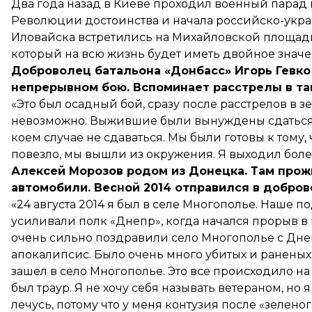
Два года назад в Киеве проходил военный парад
Революции достоинства и начала российско-укра
Иловайска встретились на Михайловской площади 
который на всю жизнь будет иметь двойное значе
Доброволец батальона «Донбасс» Игорь Гевко 
непрерывном бою. Вспоминает
расстрелы
в та
«Это был осадный бой, сразу после расстрелов в 
невозможно. Выжившие были вынуждены сдаться в
коем случае не сдаваться. Мы были готовы к тому,
повезло, мы вышли из окружения. Я выходил боле
Алексей Морозов родом из Донецка. Там прож
автомобили. Весной 2014 отправился в добров
«24 августа 2014 я был в селе Многополье. Наше п
усиливали полк «Днепр», когда начался прорыв в н
очень сильно поздравили село Многополье с Днем
апокалипсис. Было очень много убитых и раненых.
зашел в село Многополье. Это все происходило на 
был траур. Я не хочу себя называть ветераном, но
лечусь, потому что у меня контузия после «зеленог