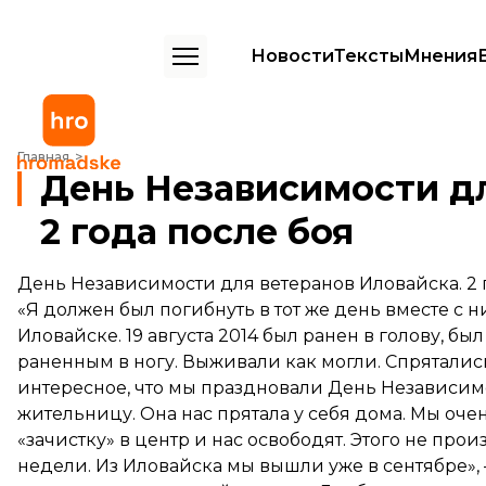
Новости
Тексты
Мнения
День Независимости для ветеранов Иловайска. 2 года после боя
Главная
День Независимости дл
2 года после боя
День Независимости для ветеранов Иловайска. 2 
«Я должен был погибнуть в тот же день вместе с н
Иловайске. 19 августа 2014 был ранен в голову, был
раненным в ногу. Выживали как могли. Спряталис
интересное, что мы праздновали День Независим
жительницу. Она нас прятала у себя дома. Мы очен
«зачистку» в центр и нас освободят. Этого не пр
недели. Из Иловайска мы вышли уже в сентябре», 