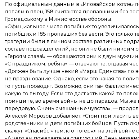
По официальным данным в «Иловайском котле» по
попали в плен, 158 считаются пропавшими без вес
Громадському в Министерстве обороны.
«Официальное число погибших то увеличивалось,
погибших и 185 пропавших без вести. Это только 
трагедии были в личном составе различных подр
составе подразделений, но они не были никоим о
«Героям слава!» — обращаются они к двум мужчин
«С праздником, ребята» — отвечают те, отдавая чес
«Должен быть лучше некий «Марш Единства» по все
не празднование. Однако, если это какая-то полит
то пусть проводят. Возможно, они там баллистичес
какую-то выгоду. Если это даст хоть какой-то поло
принципе, во время войны не до парадов. Мы же 
передовую. Очень смешанные чувства», — продолж
Алексей Морозов добавляет: «Стоит пригласить 
родственники и дети погибших бойцов. Пусть люди
скажут: «Спасибо!» тем, кто потерял на этой войне 
«А чего вы пожелаете на следующий День незави