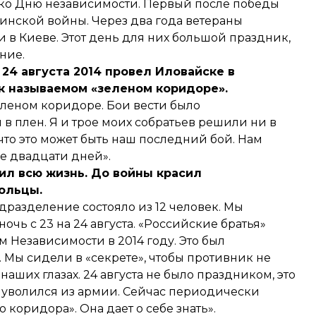
 ко Дню независимости. Первый после победы
инской войны. Через два года ветераны
в Киеве. Этот день для них большой праздник,
ние.
24 августа 2014 провел Иловайске в
к называемом «зеленом коридоре».
зеленом коридоре. Бои вести было
 плен. Я и трое моих собратьев решили ни в
 что это может быть наш последний бой. Нам
е двадцати дней».
ил всю жизнь. До войны красил
ольцы.
одразделение состояло из 12 человек. Мы
очь с 23 на 24 августа. «Российские братья»
 Независимости в 2014 году. Это был
 Мы сидели в «секрете», чтобы противник не
наших глазах. 24 августа не было праздником, это
 я уволился из армии. Сейчас периодически
о коридора». Она дает о себе знать».