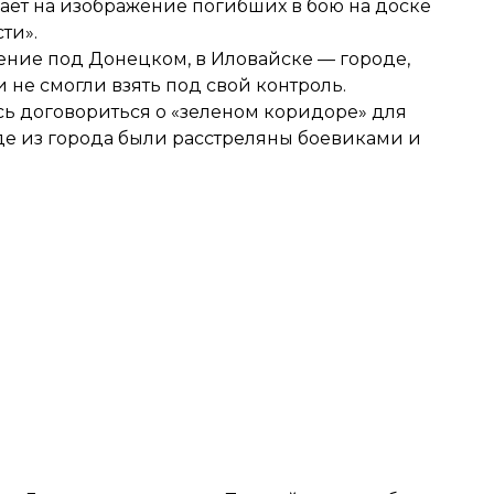
ет на изображение погибших в бою на доске
ти».
жение под Донецком, в
Иловайске
— городе,
 не смогли взять под свой контроль.
ь договориться о «зеленом коридоре» для
де из города были
расстреляны боевиками и