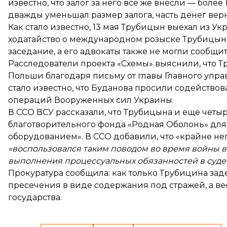
известно, что
залог за него все же внесли
— более 
дважды уменьшал размер залога, часть денег вер
Как стало известно, 13 мая Трубицын
выехал из Ук
ходатайство о международном розыске Трубицына,
заседание, а его адвокаты также не могли сообщ
Расследователи проекта «Схемы»
выяснили
, что 
Польши благодаря письму от главы Главного упра
стало известно, что Буданова просили содейство
операций Вооруженных сил Украины.
В ССО ВСУ рассказали, что Трубицына и еще четыр
благотворительного фонда «Родная Оболонь» дл
оборудованием». В ССО добавили, что «крайне нег
«воспользовался таким поводом во время войны в 
выполнения процессуальных обязанностей в суде
Прокуратура сообщила: как только Трубицина зад
пресечения в виде содержания под стражей, а вес
государства.