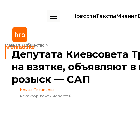
Новости
Тексты
Мнения
Депутата Киевсовета Трубицина, пойманного на взятке, объявля
Главная
Общество
Депутата Киевсовета Т
на взятке, объявляют 
розыск — САП
Ирина Ситникова
Редактор ленты новостей