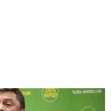
 Трубицын
цин / Facebook
ына, обвиняемого в получении 1,39 миллиона
. Известно, что он выехал за границу благодаря