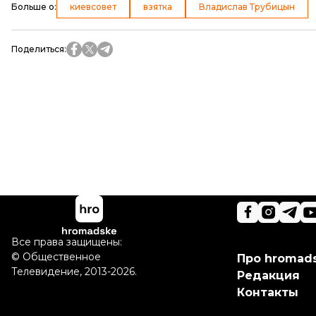
Больше о
:
киевсовет
взятка
Владислав Трубицын
Поделиться
:
Все права защищены:
©
Общественное
Про hromad
Телевидение
,
2013-2026.
Редакция
Контакты