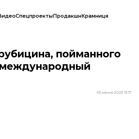
Видео
Спецпроекты
Продакшн
Крамниця
ют в международный розыск — САП
рубицина, пойманного
в международный
05 июня 2023 15:17