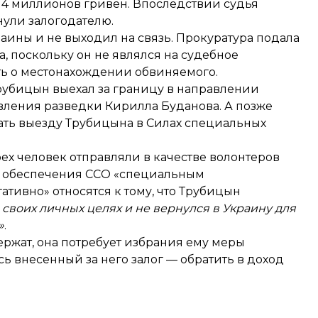
14 миллионов гривен. Впоследствии судья
нули залогодателю.
раины
и не выходил на связь. Прокуратура подала
 поскольку он не являлся на судебное
ить о местонахождении обвиняемого.
Трубицын выехал за границу в направлении
вления разведки Кирилла Буданова. А позже
вать выезду Трубицына в Силах специальных
ех человек отправляли в качестве волонтеров
я обеспечения ССО «специальным
ативно» относятся к тому, что Трубицын
своих личных целях и не вернулся в Украину для
»
.
ержат, она потребует избрания ему меры
ь внесенный за него залог — обратить в доход