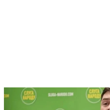
Владислав
Владислав Труби
Депутата Киевского горсовета Владислава Трубиц
гривен взятки, объявляют в международный розыск