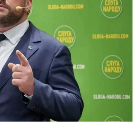
ения разведки Минобороны Кирилла Буданова.
ратура
сообщила
, что 5 июня Высший
во об объявлении в международный розыск
а судебные заседания и наличие
ницы указанным лицом и удовлетворил
дарства залог за Трубицына в размере 9,886
в виде содержания под стражей. Это
едании 12 июня.