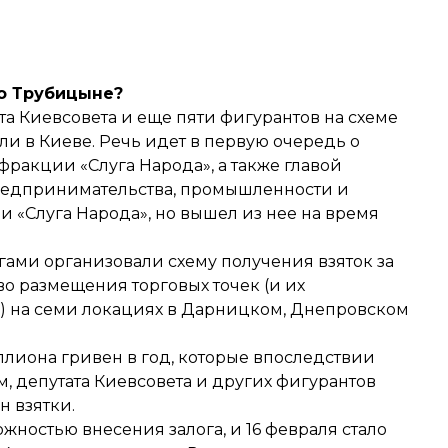
 о Трубицыне?
та Киевсовета и еще пяти фигурантов на схеме
и в Киеве. Речь идет в первую очередь о
фракции «Слуга Народа», а также главой
редпринимательства, промышленности и
и «Слуга Народа», но
вышел
из нее на время
гами организовали схему получения взяток за
во размещения торговых точек (и их
) на семи локациях в Дарницком, Днепровском
ллиона гривен в год, которые впоследствии
, депутата Киевсовета и других фигурантов
н взятки.
жностью внесения залога, и 16 февраля стало