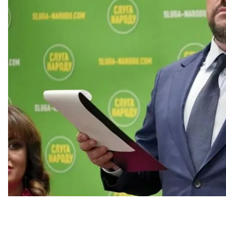
письму с подписью начальника Главного управл
Специализированная антикоррупционная проку
антикоррупционный суд удовлетворил ходатайст
депутата Киевского горсовета.
Суд учел систематическую неявку обвиняемого н
подтвержденной информации о пересечении гра
ходатайство в полном объеме.
Прокуратура также просила обратить в доход госу
миллиона гривен и избрать ему меру пресечения 
ходатайство будет рассмотрено на следующем зас