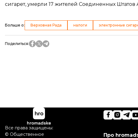
сигарет,
умерли 17 жителей
Соединенных Штатов 
Больше о
:
Верховная Рада
налоги
электронные сигар
Поделиться
:
Все права защищены:
©
Общественное
Про hromad