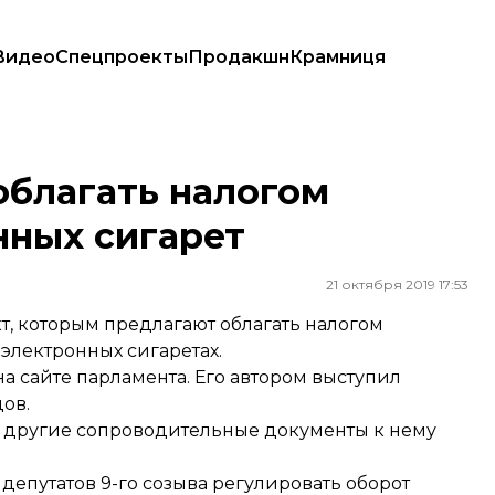
Видео
Спецпроекты
Продакшн
Крамниця
 сигарет
облагать налогом
нных сигарет
21 октября 2019 17:53
, которым предлагают облагать налогом
лектронных сигаретах.
а сайте парламента. Его автором выступил
ов.
 и другие сопроводительные документы к нему
 депутатов 9-го созыва регулировать оборот