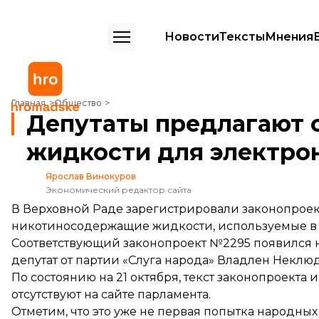
Новости
Тексты
Мнения
Депутаты предлагают облагать налогом жидкости для электронных
Главная
Общество
Депутаты предлагают 
жидкости для электро
Ярослав Винокуров
Экономический редактор сайта
В Верховной Раде зарегистрировали законопроект
никотиносодержащие жидкости, используемые в э
Соответствующий законопроект
№2295
появился н
депутат от партии «Слуга народа» Владлен Неклюд
По состоянию на 21 октября, текст законопроекта
отсутствуют на сайте парламента.
Отметим, что это уже не первая попытка народных