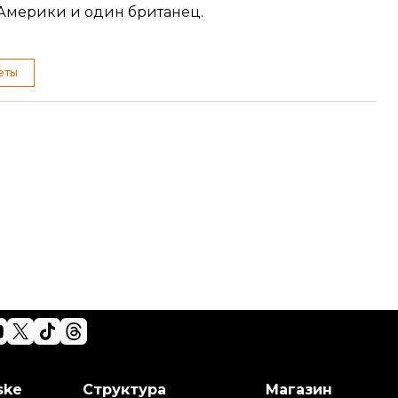
Америки и один британец.
еты
ske
Структура
Магазин