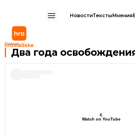
Новости
Тексты
Мнения
Два года освобождения Славянска
Главная
Два года освобождени
Watch on YouTube