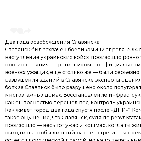
Два года освобождения Славянска
Славянск был захвачен боевиками 12 апреля 2014
наступление украинских войск произошло ровно 
противостояния с противником, по официальным 
военослужащих, еще столько же — были серьезно 
разрушения зданий в Славянске эксперты оценили
боях за Славянск было разрушено около полутора 
многоэтажных домах. Восстановление инфраструкт
как он полностью перешел под контроль украинс
Как живет город два года спустя после «ДНР»? Ко
такое ощущение, что Славянск, судя по результата
произошло — весь тот ужас и кошмар, когда ты жи
выходишь, чтобы лишний раз не встретиться с ке
остается психической драмой, но надо делать выв