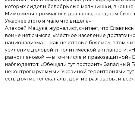
которых сидели белобрысые мальчишки, внешне н
Мимо меня промчалось два танка, на одном было н
Ужаснее этого я мало что видела»
Алексей Мацука, журналист, считает, что Славянс
войне нет смысла: «Местное население достаточн
национализма — как некоторые боялись, в том чи
усиление деловой и политической активности: «Н
разноплановой — в том числе и правозащитной» 
наблюдается: «Обещали тут построить Западный Б
неконтролируемыми Украиной территориями тут нет
есть другие телеканалы, другие разговоры, и все».