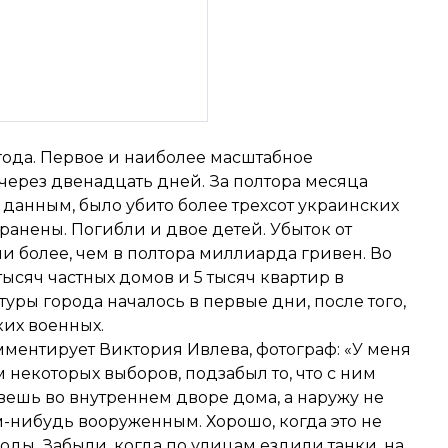
 года. Первое и наиболее масштабное
через двенадцать дней. За полтора месяца
данным, было убито более трехсот украинских
ранены. Погибли и двое детей. Убыток от
 более, чем в полтора миллиарда гривен. Во
тысяч частных домов и 5 тысяч квартир в
уры города началось в первые дни, после того,
ких военных.
мментирует Виктория Ивлева, фотограф: «У меня
м некоторых выборов, подзабыл то, что с ним
вешь во внутреннем дворе дома, а наружу не
м-нибудь вооруженным. Хорошо, когда это не
оды. Забыли, когда по улицам ездили танки, на