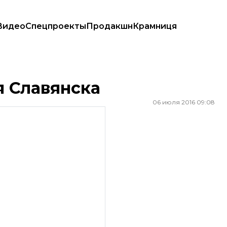
Видео
Спецпроекты
Продакшн
Крамниця
я Славянска
06 июля 2016 09:08