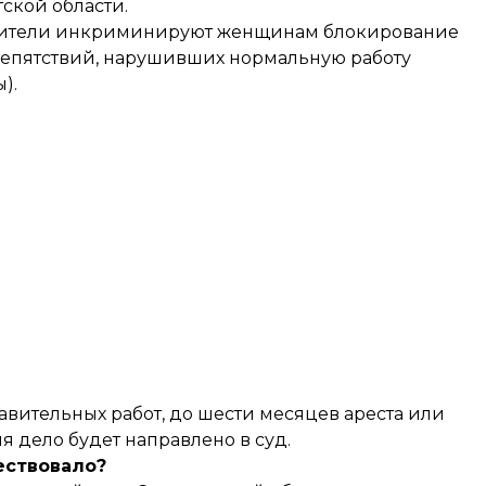
ской области.
анители инкриминируют женщинам блокирование
репятствий, нарушивших нормальную работу
).
равительных работ, до шести месяцев ареста или
я дело будет направлено в суд.
ествовало?