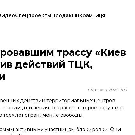
Видео
Спецпроекты
Продакшн
Крамниця
против действий ТЦК, сообщили о подозрении
ровавшим трассу «Киев
тив действий ТЦК,
и
03 апреля 2024 16:37
твенных действий территориальных центров
ровании движения по трассе, которое нарушило
о трех лет ограничение свободы.
«самым активным» участницам блокировки. Они