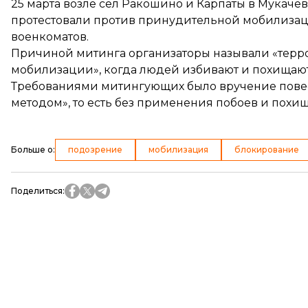
25 марта возле сел Ракошино и Карпаты в Мукаче
протестовали против принудительной мобилиза
военкоматов.
Причиной митинга организаторы называли «терр
мобилизации», когда людей избивают и похищают
Требованиями митингующих было вручение пове
методом», то есть без применения побоев и похи
Больше о
:
подозрение
мобилизация
блокирование
Поделиться
: