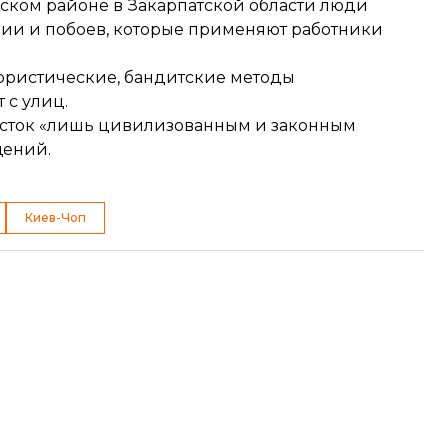
вском районе в Закарпатской области люди
ции
и побоев, которые применяют работники
ористические, бандитские методы
 с улиц.
сток «лишь цивилизованным и законным
щений.
Киев-Чоп