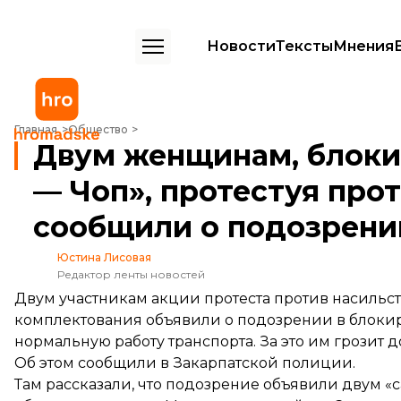
Новости
Тексты
Мнения
Двум женщинам, блокировавшим трассу «Киев — Чоп», протестуя 
Главная
Общество
Двум женщинам, блоки
— Чоп», протестуя про
сообщили о подозрени
Юстина Лисовая
Редактор ленты новостей
Двум участникам акции протеста против насильс
комплектования объявили о подозрении в блоки
нормальную работу транспорта. За это им грозит д
Об этом
сообщили
в Закарпатской полиции.
Там рассказали, что подозрение объявили двум 