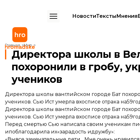
Новости
Тексты
Мнения
Директора школы в Великобритании похоронили в гробу, украше
Главная
Мир
Директора школы в Ве
похоронили в гробу, 
учеников
Директора школы ванглийском городе Бат похор
учеников. Сью Ист умерла вхосписе отрака на59го
Директора школы ванглийском городе Бат похор
учеников. Сью Ист умерла вхосписе отрака на59го
Перед смертью Сью написала своим ученикам пись
ипоблагодарила их«зарадость идружбу»:
«Вывсе замечательные дети... Мне очень нравился