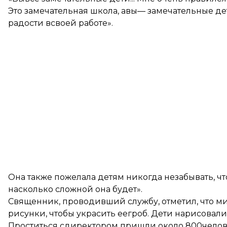
Это замечательная школа, авы— замечательные дет
радости всвоей работе».
Она также пожелала детям никогда незабывать, ч
насколько сложной она будет».
Священник, проводивший службу, отметил, что м
рисунки, чтобы украсить еегроб. Дети нарисовали
Проститься сдиректором пришли около 800челове