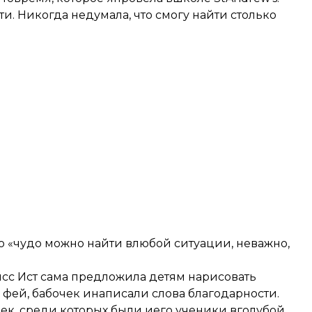
и. Никогда недумала, что смогу найти столько
то «чудо можно найти влюбой ситуации, неважно,
исс Ист сама предложила детям нарисовать
 фей, бабочек инаписали слова благодарности.
к, среди которых были иего ученики вголубой