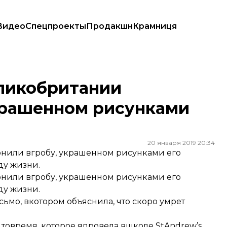
Видео
Спецпроекты
Продакшн
Крамниця
нном рисунками учеников
ликобритании
украшенном рисунками
20 января 2019 20:34
онили вгробу, украшенном рисунками его
ду жизни.
онили вгробу, украшенном рисунками его
ду жизни.
мо, вкотором объяснила, что скоро умрет
 товремя, которое япровела вшколе StAndrew’s.