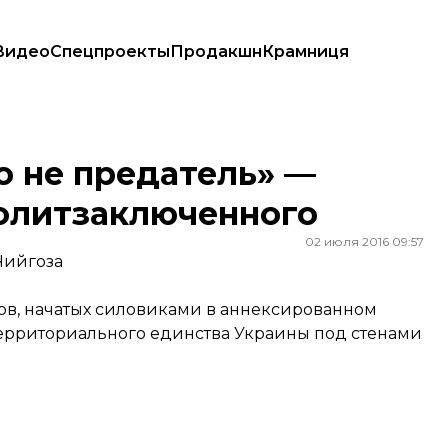
Видео
Спецпроекты
Продакшн
Крамниця
литзаключенного
то не предатель» —
олитзаключенного
02 июля 2016 09:57
Чийгоза
ов, начатых силовиками в аннексированном
ерриториального единства Украины под стенами