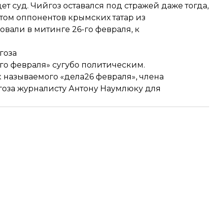
дет суд. Чийгоз оставался под стражей даже тогда,
этом оппонентов крымских татар из
вали в митинге 26-го февраля, к
гоза
-го февраля» сугубо политическим.
 называемого «дела26 февраля», члена
оза журналисту Антону Наумлюку для