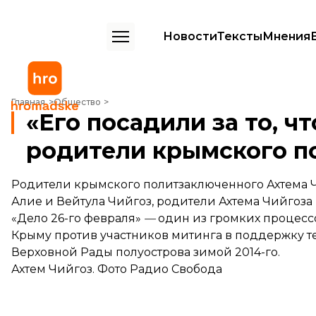
Новости
Тексты
Мнения
«Его посадили за то, что не предатель» — родители крымского по
Главная
Общество
«Его посадили за то, ч
родители крымского п
Родители крымского политзаключенного Ахтема 
Алие и Вейтула Чийгоз, родители Ахтема Чийгоза
«Дело 26-го февраля»
—
один из громких процесс
Крыму против участников митинга в поддержку т
Верховной Рады полуострова зимой 2014-го.
Ахтем Чийгоз. Фото Радио Свобода