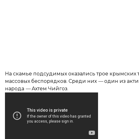
На скамье подсудимых оказались трое крымских т
массовых беспорядков. Среди них
—
один из акт
народа
—
Ахтем Чийгоз.