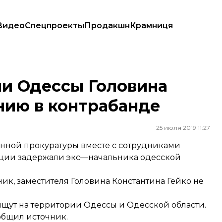
Видео
Спецпроекты
Продакшн
Крамниця
нию в контрабанде
ии Одессы Головина
нию в контрабанде
25 июля 2019 11:27
ной прокуратуры вместе с сотрудниками
иции задержали экс—начальника одесской
ник, заместителя Головина Константина Гейко не
ищут на территории Одессы и Одесской области.
общил источник.