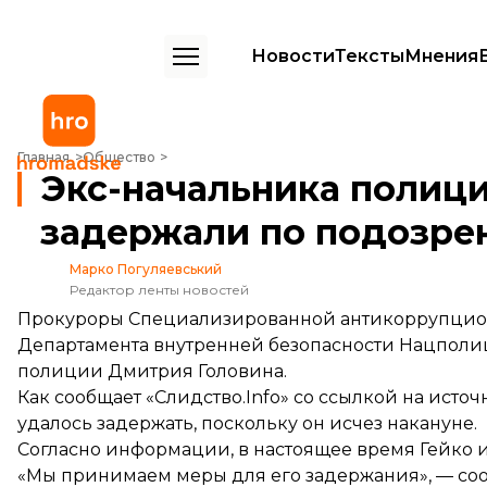
Новости
Тексты
Мнения
Экс-начальника полиции Одессы Головина задержали по подозре
Главная
Общество
Экс-начальника полиц
задержали по подозре
Марко Погуляевський
Редактор ленты новостей
Прокуроры Специализированной антикоррупцион
Департамента внутренней безопасности Нацпол
полиции Дмитрия Головина.
Как
сообщает
«Слидство.Info» со ссылкой на источ
удалось задержать, поскольку он исчез накануне.
Согласно информации, в настоящее время Гейко 
«Мы принимаем меры для его задержания», — со