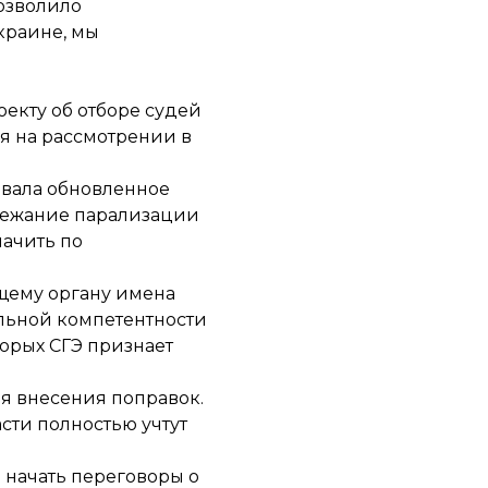
позволило
краине, мы
екту об отборе судей
я на рассмотрении в
овала обновленное
бежание парализации
начить по
ющему органу имена
альной компетентности
торых СГЭ признает
ля внесения поправок.
асти полностью учтут
 начать переговоры о