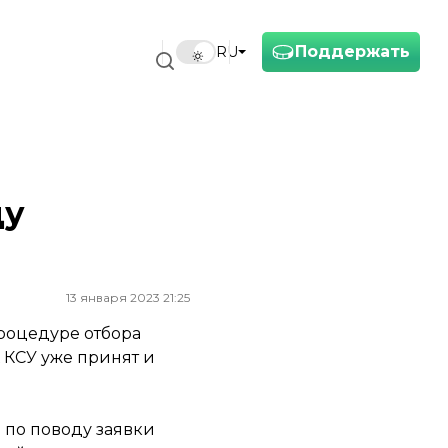
Поддержать
RU
ду
13 января 2023 21:25
роцедуре отбора
 КСУ уже принят и
 по поводу заявки