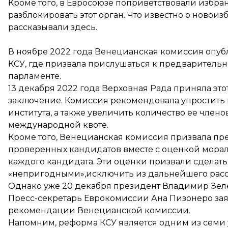
Кроме того, в Евросоюзе поприветствовали избра
разблокировать этот орган.
Что известно о новоиз
рассказывали здесь
.
В ноябре 2022 года Венецианская комиссия
опуб
КСУ, где призвала прислушаться к предварительн
парламенте.
13 декабря 2022 года Верховная Рада
приняла это
заключение. Комиссия рекомендовала упростить
института, а также увеличить количество ее члено
международной квоте.
Кроме того, Венецианская комиссия призвала пре
проверенных кандидатов вместе с оценкой мораль
каждого кандидата. Эти оценки призвали сделать
«непригодными»,исключить из дальнейшего рас
Однако уже 20 декабря президент Владимир Зе
Пресс-секретарь Еврокомиссии Ана Пизонеро
за
рекомендации Венецианской комиссии.
Напомним, реформа КСУ является
одним из семи