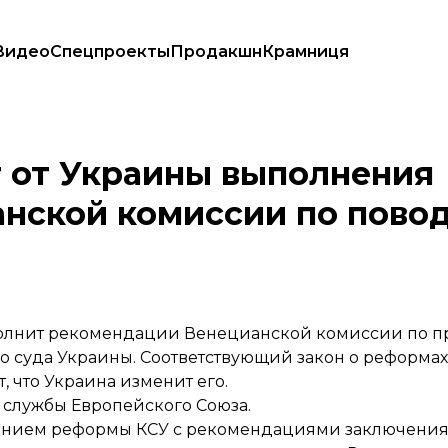
Видео
Спецпроекты
Продакшн
Крамниця
нецианской комиссии по поводу реформы КСУ
 от Украины выполнения
нской комиссии по пово
полнит рекомендации Венецианской комиссии по п
о суда Украины. Соответствующий закон о реформах
, что Украина изменит его.
службы Европейского Союза.
сованием реформы КСУ с рекомендациями заключения