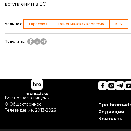
вступлении в ЕС.
Больше о
:
Евросоюз
Венецианская комиссия
КСУ
Поделиться
:
Все права защищены:
©
Общественное
Про hromad
Телевидение
,
2013-2026.
Редакция
Контакты