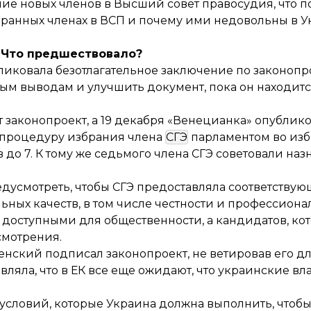
ние новых членов в Высший совет правосудия, что 
бранных членах в ВСП и почему ими недовольны в У
Что предшествовало?
ликовала
безотлагательное заключение по законопро
ым выводам и улучшить документ, пока он находитс
т законопроект
, а 19 декабря «Венецианка» опублик
 процедуру избрания члена
СГЭ
парламентом во из
в до 7. К тому же седьмого члена СГЭ советовали наз
дусмотреть, чтобы СГЭ предоставляла соответству
ных качеств, в том числе честности и профессион
 доступными для общественности, а кандидатов, ко
смотрения.
ленский
подписал
законопроект, не ветировав его д
являла
, что в ЕК все еще ожидают, что украинские вл
 условий
, которые Украина должна выполнить, чтобы