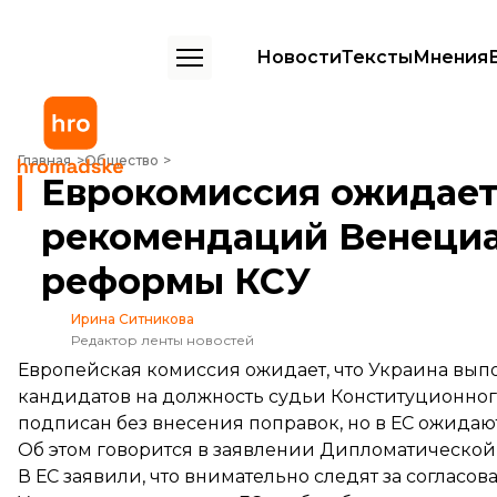
Новости
Тексты
Мнения
Еврокомиссия ожидает от Украины выполнения рекомендаций Ве
Главная
Общество
Еврокомиссия ожидает
рекомендаций Венециа
реформы КСУ
Ирина Ситникова
Редактор ленты новостей
Европейская комиссия ожидает, что Украина вы
кандидатов на должность судьи Конституционног
подписан без внесения поправок, но в ЕС ожидают
Об этом
говорится
в заявлении Дипломатической 
В ЕС заявили, что внимательно следят за согла