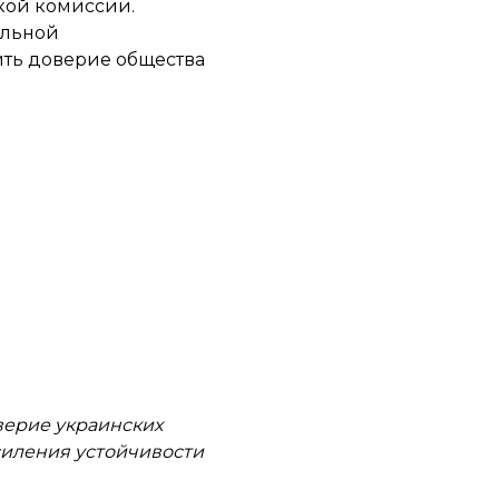
кой комиссии.
альной
ить доверие общества
оверие украинских
силения устойчивости