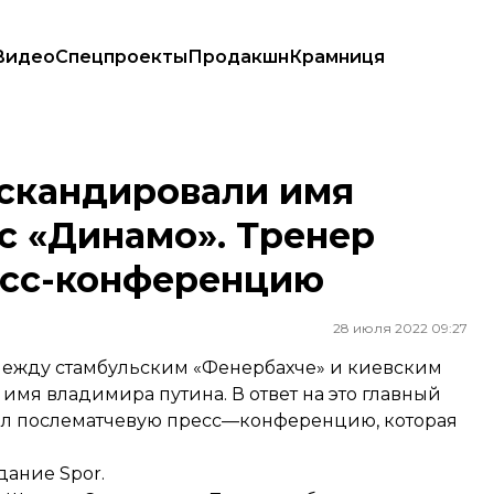
Видео
Спецпроекты
Продакшн
Крамниця
 «Динамо». Тренер киевлян пропустил пресс-конференцию
 скандировали имя
 с «Динамо». Тренер
есс-конференцию
28 июля 2022 09:27
ежду стамбульским «Фенербахче» и киевским
мя владимира путина. В ответ на это главный
ал послематчевую пресс—конференцию, которая
здание
Spor
.