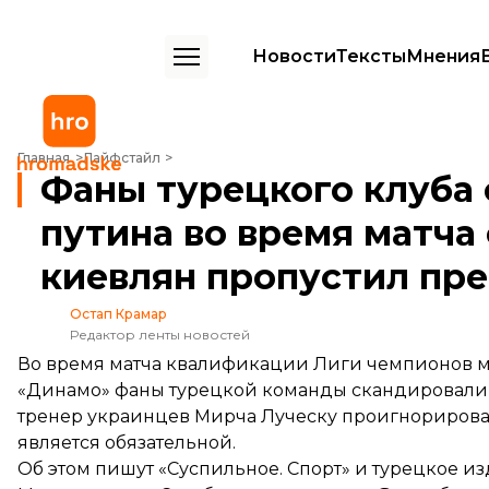
Новости
Тексты
Мнения
Фаны турецкого клуба скандировали имя путина во время матча с
Главная
Лайфстайл
Фаны турецкого клуба
путина во время матча
киевлян пропустил пр
Остап Крамар
Редактор ленты новостей
Во время матча квалификации Лиги чемпионов м
«Динамо» фаны турецкой команды скандировали и
тренер украинцев Мирча Луческу проигнориров
является обязательной.
Об этом пишут
«Суспильное. Спорт»
и турецкое и