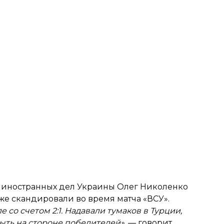
 иностранных дел Украины Олег Николенко
же скандировали во время матча «ВСУ».
со счетом 2:1. Надавали тумаков в Турции,
быть на стороне победителей»
, — говорит