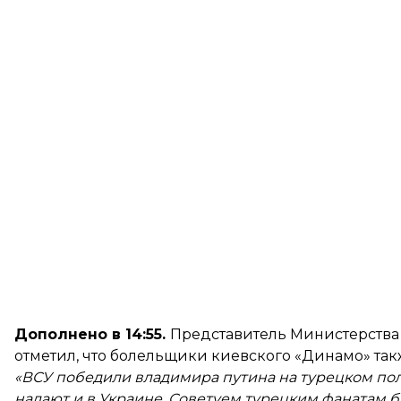
Дополнено в 14:55.
Представитель Министерства
отметил
, что болельщики киевского «Динамо» так
«ВСУ победили владимира путина на турецком поле 
надают и в Украине. Советуем турецким фанатам 