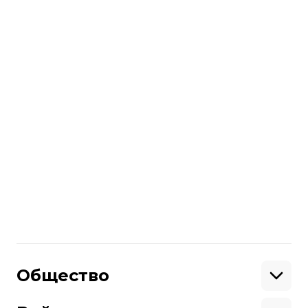
отмечен «Оскарами» и в категории
«Лучшая лента», и за операторскую
работу).
Также лучшим фильмом «1917»
признала Гильдия продюсеров США
.
Лента поборется за это звание и на
кинопремии Оскар.
Больше о
:
BAFTA
Поделиться
:
Общество
Образование