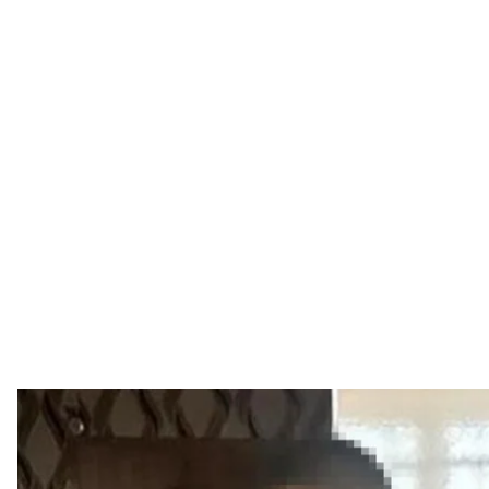
Правоохранители задержали военного из Херсона, участвов
С
Сотрудники Госбюро расследований во взаимоде
задержали военнослужащего из Херсона, который 