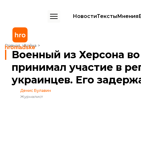
Новости
Тексты
Мнения
Военный из Херсона во время оккупации принимал участие в репр
Главная
Война
Военный из Херсона во
принимал участие в ре
украинцев. Его задерж
Денис Булавин
Журналист