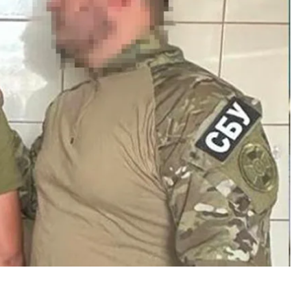
тный пограничник, который добровольно пошел
и его «оперуполномоченным оперативного
 колонии № 90» в июле 2022 года.
рессиях против местных жителей для подавления
 СБУ.