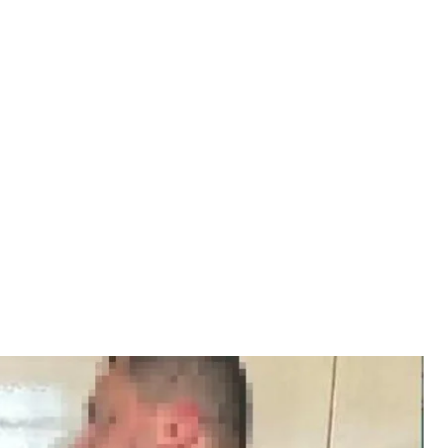
авшего во время оккупации в репрессиях против украинцев
БУ
йствии со Службой безопасности Украины
во время оккупации города работал на