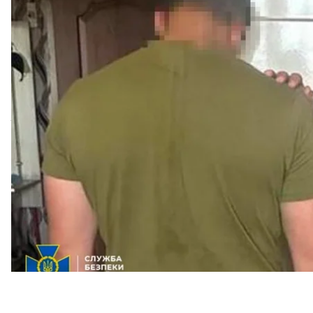
захватчиков.
Об этом сообщили пресс-службы
ГБР
і
СБУ
.
Дополнено в 15:20.
Коллаборантом оказался мес
на сотрудничество с оккупантами. Они назначил
отдела» в захваченной «Северной исправительной
«На этой "должности" он принимал участие в реп
движения сопротивления в регионе»
, — говорят в