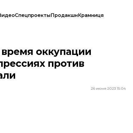
Видео
Спецпроекты
Продакшн
Крамниця
ессиях против украинцев. Его задержали
 время оккупации
прессиях против
али
26 июня 2023 15:04