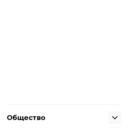
2013-2014 годов.
Кроме того, генпрокурор выразил
мнение, что Верховная Рада должна
внести изменения в закон
«Об очистке
власти» (люстрации), чтобы он
соответствовал европейским
стандартам.
Больше о
:
ГПУ
Слуга Народа
Руслан Рябошапка
верификация
Поделиться
:
Общество
Образование