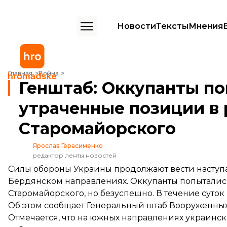
Новости
Тексты
Мнения
Генштаб: Оккупанты попытались вернуть утраченные позиции в р
Главная
Война
Генштаб: Оккупанты по
утраченные позиции в
Старомайорского
Ярослав Герасименко
редактор ленты новостей
Силы обороны Украины продолжают вести наступ
Бердянском направлениях. Оккупанты попытались
Старомайорского, но безуспешно. В течение суто
Об этом
сообщает
Генеральный штаб Вооруженных 
Отмечается, что на южных направлениях украинс