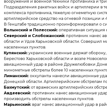
вооружения и военной техники противника и три
Подразделения ракетных войск и артиллерии в те
комплекса противника, тяжелую огнеметную систе
артиллерийское средство на огневой позиции и 4
В Генштабе традиционно проинформировали о си
Волынский и Полесский:
оперативная ситуация 
Северский и Слобожанский:
противник нанес ав
области и Удов Харьковской области. Совершил 
населенных пунктов.
Купянский:
украинские военные держат оборону, 
Берестово Харьковской области и возле Новоселов
авиационный удар в районе Дружелюбовки Доне
минометные обстрелы более 10 населенных пункто
Лиманский:
оккупанты нанесли авиационные уда
Донецкой области. Артиллерийским обстрелам по
Бахмутский:
от вражеских артиллерийских обстре
Авдеевский:
противник нанес авиационные удар
производить обстрелы населенных пунктов.
Марьинский:
враг нанес авиационный удар в ра