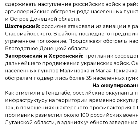
сдерживать наступление российских войск в рай
артиллерийские обстрелы ряда населенных пункто
и Острое Донецкой области.
Шахтерский:
россияне атаковали из авиации в ра
Старомайорского. В районе последнего предприн
утраченное положение. Продолжают обстрелы нас
Благодатное Донецкой области.
Запорожский и Херсонский:
противник сосредот
дальнейшего продвижения украинских войск. Ок
населенных пунктов Малиновка и Малая Токмачк
обстрелам подверглись более 35 населенных пунк
На оккупирован
Как отметили в Генштабе, российские оккупанты
инфраструктуру на территории временно оккупир
Так, в помещениях шахтерского профилактория в
противник разместил около 100 российских воен
Луганской области, в зданиях учебного заведения