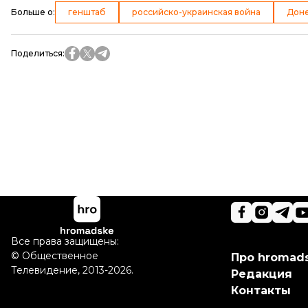
Больше о
:
генштаб
российско-украинская война
Дон
Поделиться
:
Все права защищены:
©
Общественное
Про hromad
Телевидение
,
2013-2026.
Редакция
Контакты