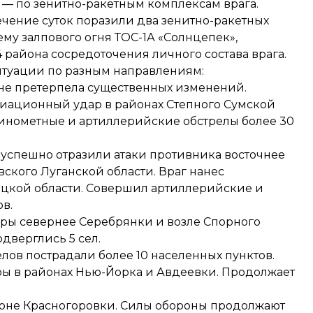
 — по зенитно-ракетным комплексам врага.
чение суток поразили два зенитно-ракетных
му залпового огня ТОС-1А «Солнцепек»,
 района сосредоточения личного состава врага.
туации по разным направлениям:
не претерпела существенных изменений.
иационный удар в районах Степного Сумской
минометные и артиллерийские обстрелы более 30
успешно отразили атаки противника восточнее
ского Луганской области. Враг нанес
цкой области. Совершил артиллерийские и
в.
ры севернее Серебрянки и возле Спорного
дверглись 5 сел.
лов пострадали более 10 населенных пунктов.
ы в районах Нью-Йорка и Авдеевки. Продолжает
йоне Красногоровки. Силы обороны продолжают