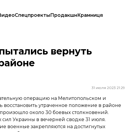
Видео
Спецпроекты
Продакшн
Крамниця
айоне Старомайорского
пытались вернуть
 районе
31 июля 2023 21:29
ательную операцию на Мелитопольском и
 восстановить утраченное положение в районе
к произошло около 30 боевых столкновений.
сил Украины в вечерней сводке 31 июля.
кие военные закрепляются на достигнутых