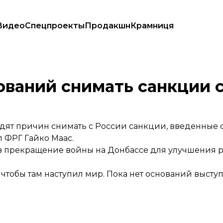
Видео
Спецпроекты
Продакшн
Крамниця
ований снимать санкции 
дят причин снимать с России санкции, введенные 
 ФРГ Гайко Маас.
д в прекращение войны на Донбассе для улучшения 
чтобы там наступил мир. Пока нет оснований высту