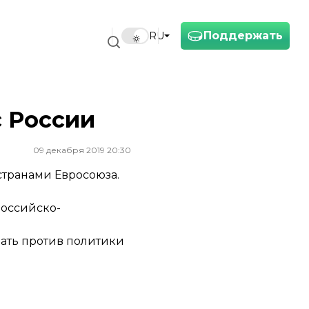
Поддержать
RU
с России
09 декабря 2019 20:30
странами Евросоюза.
российско-
пать против политики