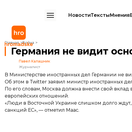
Новости
Тексты
Мнения
Германия не видит оснований снимать санкции с России
Главная
Война
Германия не видит осн
Павел Калашник
Журналист
В Министерстве иностранных дел Германии не ви
Об этом в Twitter
заявил
министр иностранных дел
По его словам, Москва должна внести свой вкла
европейских отношений.
«Люди в Восточной Украине слишком долго ждут, 
санкций ЕС», — отметил Маас.