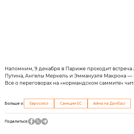
Напомним, 9 декабря в Париже проходит встреч
Путина, Ангелы Меркель и Эммануэля Макрона — 
Все о переговорах на «нормандском саммите» чи
Больше о
:
Евросоюз
Санкции ЕС
війна на Донбасі
Поделиться
: