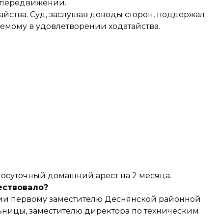
в передвижении.
йства. Суд, заслушав доводы сторон, поддержал
емому в удовлетворении ходатайства.
лосуточный домашний арест на 2 месяца.
ествовало?
ии
первому заместителю Деснянской районной
ьницы, заместителю директора по техническим