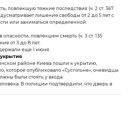
 повлекшую тяжкие последствия (ч. 2 ст. 367
дусматривает лишение свободы от 2 до 5 лет с
сти или заниматься определенной
пасности, повлекшем смерть (ч. 3 ст. 135
ие от 3 до 8 лет.
держали еще 1 июня
.
 укрытия
янском районе Киева пошли к укрытию,
о, которое
опубликовало
«Суспільне», очевидцы
лжны были стоять у входа.
еловека
. В полиции
подтвердили
, что дверь в