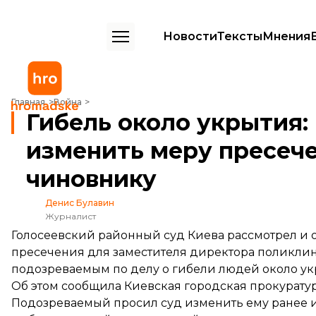
Новости
Тексты
Мнения
Гибель около укрытия: в Киеве суд отказался изменить меру пре
Главная
Война
Гибель около укрытия: 
изменить меру пресеч
чиновнику
Денис Булавин
Журналист
Голосеевский районный суд Киева рассмотрел и 
пресечения для заместителя директора поликли
подозреваемым по делу о гибели людей около ук
Об этом
сообщила
Киевская городская прокуратур
Подозреваемый просил суд изменить ему ранее 