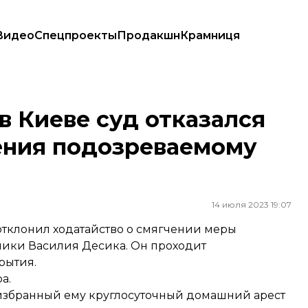
Видео
Спецпроекты
Продакшн
Крамниця
сечения подозреваемому чиновнику
в Киеве суд отказался
ения подозреваемому
14 июля 2023 19:07
отклонил ходатайство о смягчении меры
ники Василия Десика. Он проходит
рытия.
а.
избранный ему круглосуточный домашний арест