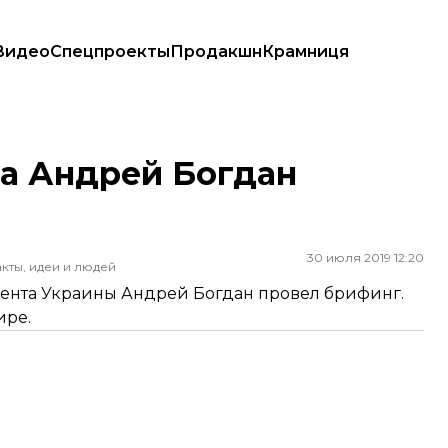
Видео
Спецпроекты
Продакшн
Крамниця
та Андрей Богдан
30 июля 2019 12:20
кты, идеи и людей
дента Украины Андрей Богдан провел брифинг.
ире.