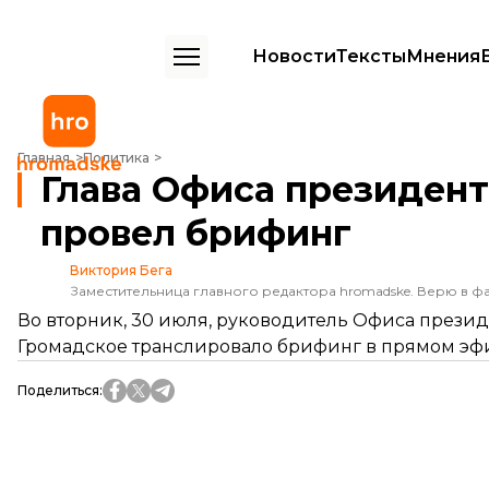
Новости
Тексты
Мнения
Глава Офиса президента Андрей Богдан провел брифинг
Главная
Политика
Глава Офиса президен
провел брифинг
Виктория Бега
Заместительница главного редактора hromadske. Верю в фа
Во вторник, 30 июля, руководитель Офиса прези
Громадское транслировало брифинг в прямом эф
Поделиться
: