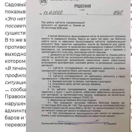
Садовый посоветовал предпринимателям обращат
показывать правоохранителям решение исполком
«Это нетипичная ситуация. Я не помню такого слу
посоветовавшись с предпринимателями, которых п
существованию
», ㅡ написал он.
В то же время полиция Львовской области
обрати
противоэпидемические мероприятия. Правоохран
выходного дня» в Украине действует деление на 
которому Львов входит в «оранжевую» зону.
«В течение этих выходных правоохранители будут
профилактические беседы и реагировать на наруш
ситуация с распространением коронавируса в Укра
ㅡ сообщили в пресс-службе полиции.
Правоохранители отметили, что с начала эпидеми
нарушения карантинных ограничений. За наруше
админпротоколы на 347 предпринимателей (в част
баров и т.д.), на 1521 продавца, за работу без сре
перевозчиков.
«Карантин вы