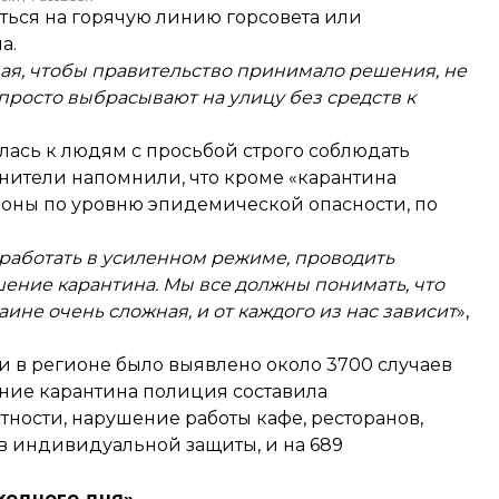
ься на горячую линию горсовета или
а.
чая, чтобы правительство принимало решения, не
росто выбрасывают на улицу без средств к
лась
к людям с просьбой строго соблюдать
ители напомнили, что кроме «карантина
зоны по уровню эпидемической опасности, по
 работать в усиленном режиме, проводить
ение карантина. Мы все должны понимать, что
ине очень сложная, и от каждого из нас зависит
»,
и в регионе было выявлено около 3700 случаев
ние карантина полиция составила
ности, нарушение работы кафе, ресторанов,
дств индивидуальной защиты, и на 689
ходного дня»