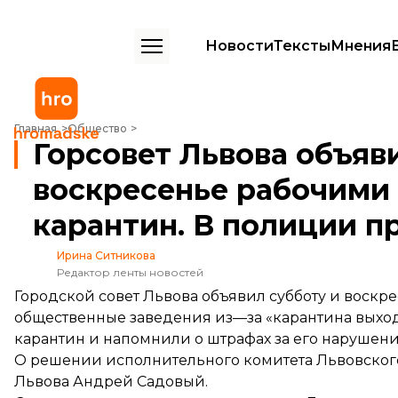
Новости
Тексты
Мнения
Горсовет Львова объявил субботу и воскресенье рабочими днями,
Главная
Общество
Горсовет Львова объяв
воскресенье рабочими
карантин. В полиции 
Ирина Ситникова
Редактор ленты новостей
Городской совет Львова объявил субботу и воскр
общественные заведения из—за «карантина выход
карантин и напомнили о штрафах за его нарушени
О решении исполнительного комитета Львовског
Львова Андрей Садовый.