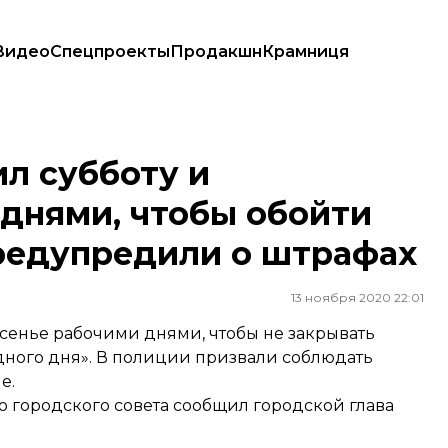
Видео
Спецпроекты
Продакшн
Крамниця
 чтобы обойти карантин. В полиции предупредили о штрафах
ил субботу и
 днями, чтобы обойти
предупредили о штрафах
13 ноября 2020 22:01
есенье рабочими днями, чтобы не закрывать
ного дня». В полиции призвали соблюдать
е.
о городского совета
сообщил
городской глава