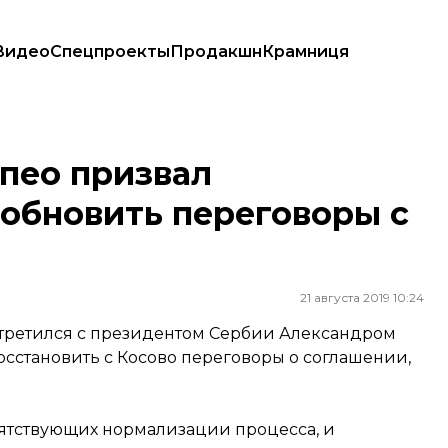
Видео
Спецпроекты
Продакшн
Крамниця
ь переговоры с Косово
пео призвал
обновить переговоры с
21 августа 2019 10:24
третился с президентом Сербии Александром
осстановить с Косово переговоры о соглашении,
ятствующих нормализации процесса, и