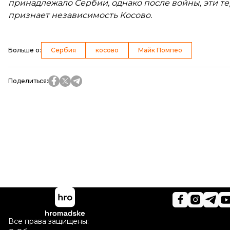
принадлежало Сербии, однако после войны, эти т
признает независимость Косово.
Больше о
:
Сербия
косово
Майк Помпео
Поделиться
:
Все права защищены: