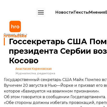
Новости
Тексты
Мнения
Госсекретарь США Помпео призвал президента Сербии возобновит
Главная
Мир
Госсекретарь США Пом
президента Сербии воз
Косово
Анастасия Кореновская
Журналистка, редакторка
Государственный секретарь США Майк Помпео вс
Вучичем 20 августа в Нью—Йорке и призвал его в
которое «базируется на взаимном признании».
Об этом
говорится
в сообщении Госдепартамента.
«Обе стороны должны избегать провокаций, преп