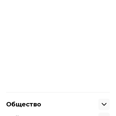
по ставкам, которые не будут
превышать уровень инфляции. На эти
цели должны потратить
4,4 млрд грн
($160 млн).
По состоянию на сентябрь 2019 года
государство
использовало только треть
запланированных на год дотаций
аграриям.
Больше о
:
дотации
аграрии
Поделиться
:
Общество
Образование