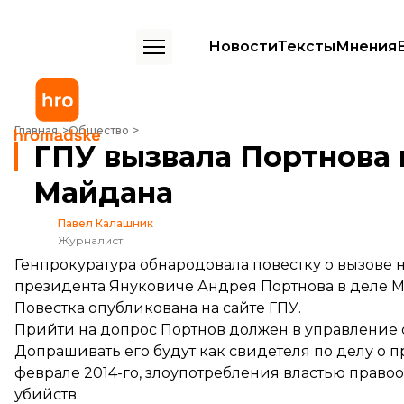
Новости
Тексты
Мнения
ГПУ вызвала Портнова на допрос по делу Майдана
Главная
Общество
ГПУ вызвала Портнова 
Майдана
Павел Калашник
Журналист
Генпрокуратура обнародовала повестку о вызове
президента Януковиче Андрея Портнова в деле М
Повестка
опубликована
на сайте ГПУ.
Прийти на допрос Портнов должен в управление с
Допрашивать его будут как свидетеля по делу о п
феврале 2014-го, злоупотребления властью прав
убийств.