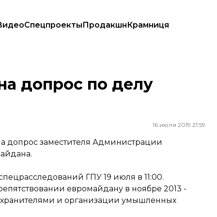
Видео
Спецпроекты
Продакшн
Крамниця
на допрос по делу
16 июля 2019 21:59
 на допрос заместителя Администрации
айдана.
пецрасследований ГПУ 19 июля в 11:00.
репятствовании евромайдану в ноябре 2013 -
оохранителями и организации умышленных