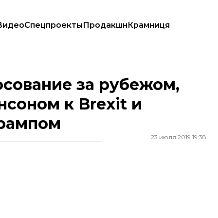
Видео
Спецпроекты
Продакшн
Крамниця
онсоном к Brexit и очередной скандал с Трампом
осование за рубежом,
нсоном к Brexit и
Трампом
23 июля 2019 19:38