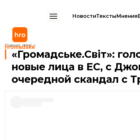
Новости
Тексты
Мнения
«Громадське.Свiт»: голосование за рубежом, новые лица в ЕС, с Дж
Главная
Мир
«Громадське.Свiт»: гол
новые лица в ЕС, с Джо
очередной скандал с 