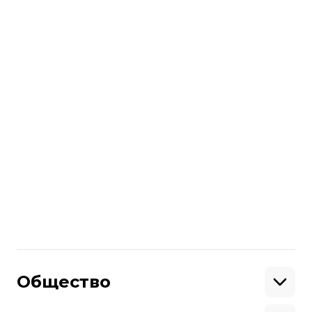
Владимир Федорин, экс-главный
редактор журнала
Forbes Ukraine
В чем разница политики МВФ в
Украине и Греции?
Ведущий:
Иван Яковина
Поделиться
:
Общество
Образование