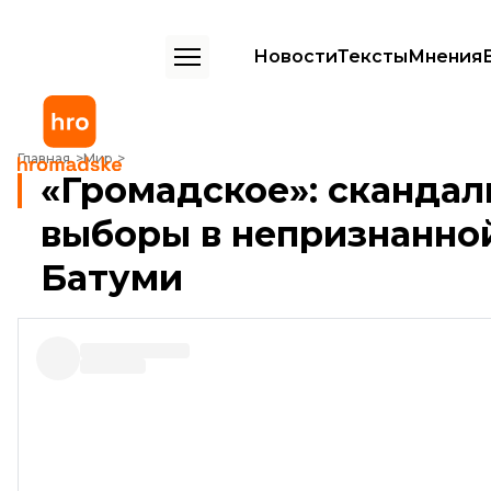
Новости
Тексты
Мнения
«Громадское»: скандальное Евровидение, выборы в непризнанной 
Главная
Мир
«Громадское»: скандал
выборы в непризнанной
Батуми