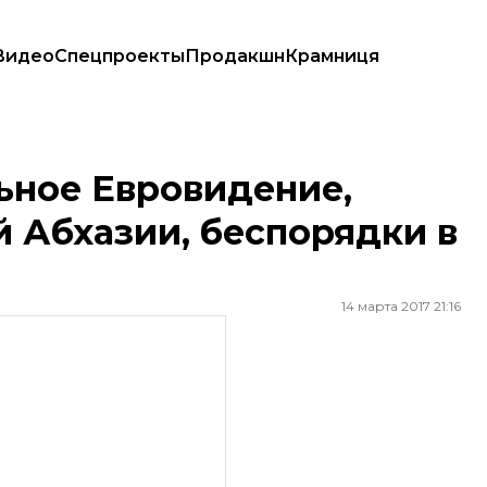
Видео
Спецпроекты
Продакшн
Крамниця
Абхазии, беспорядки в Батуми
ьное Евровидение,
 Абхазии, беспорядки в
14 марта 2017 21:16