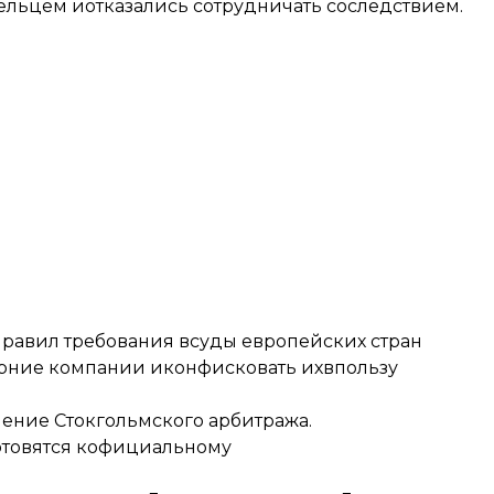
ельцем иотказались сотрудничать соследствием.
аправил требования всуды европейских стран
черние компании иконфисковать ихвпользу
шение Стокгольмского арбитража
.
отовятся кофициальному