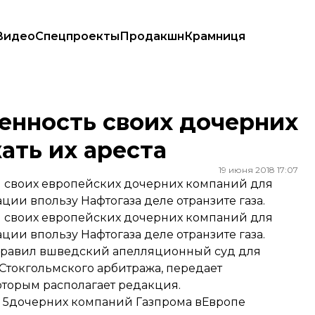
Видео
Спецпроекты
Продакшн
Крамниця
бежать их ареста
енность своих дочерних
ать их ареста
19 июня 2018 17:07
 своих европейских дочерних компаний для
ции впользу Нафтогаза деле отранзите газа.
 своих европейских дочерних компаний для
ции впользу Нафтогаза деле отранзите газа.
аправил вшведский апелляционный суд для
токгольмского арбитража, передает
оторым располагает редакция.
, 5дочерних компаний Газпрома вЕвропе