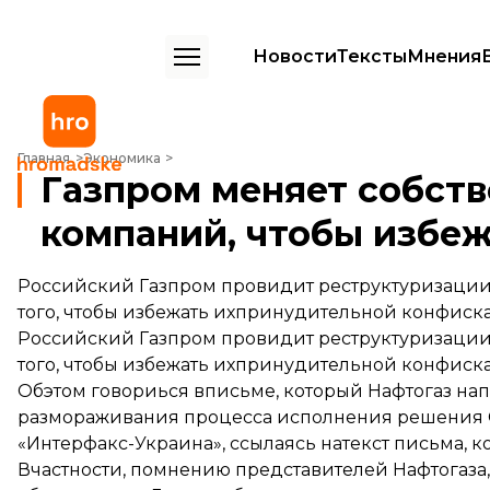
Новости
Тексты
Мнения
Газпром меняет собственность своих дочерних компаний, чтобы из
Главная
Экономика
Газпром меняет собств
компаний, чтобы избеж
Российский Газпром провидит реструктуризации
того, чтобы избежать ихпринудительной конфиска
Российский Газпром провидит реструктуризации
того, чтобы избежать ихпринудительной конфиска
Обэтом говориься вписьме, который Нафтогаз н
размораживания процесса исполнения решения С
«Интерфакс-Украина», ссылаясь натекст письма, к
Вчастности, помнению представителей Нафтогаза