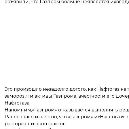
объявили, что Газпром больше неявляется ихвлад
Это произошло незадолго дотого, как Нафтогаз н
заморозити активы Газпрома, вчастности его до
Нафтогаза.
Напомним,
«Газпром» отказывается выполнять ре
Ранее стало известно, что «Газпром» и«Нафтогаз»
г
расторжениюконтрактов
.