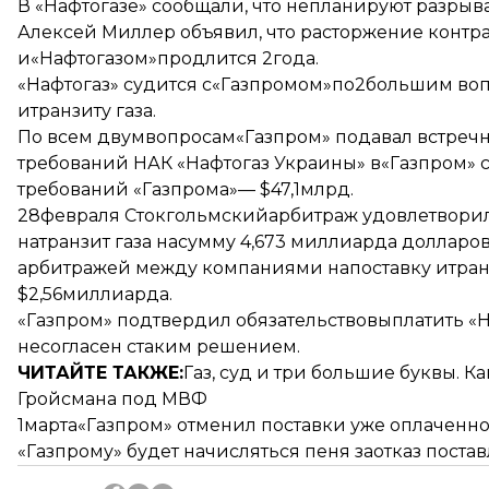
В «Нафтогазе» сообщали, что непланируют разрыва
Алексей Миллер объявил, что расторжение контр
и«Нафтогазом»
продлится 2года
.
«Нафтогаз» судится с«Газпромом»
по2большим воп
итранзиту газа.
По всем двумвопросам«Газпром» подавал встречн
требований НАК «Нафтогаз Украины» в«Газпром» с
требований «Газпрома»— $47,1млрд.
28февраля Стокгольмский
арбитраж удовлетворил
натранзит газа насумму 4,673 миллиарда долларов
арбитражей между компаниями напоставку итранз
$2,56миллиарда.
«Газпром» подтвердил обязательство
выплатить «Н
несогласен стаким решением.
ЧИТАЙТЕ ТАКЖЕ:
Газ, суд и три большие буквы. 
Гройсмана под МВФ
1марта
«Газпром» отменил поставки уже оплаченно
«Газпрому» будет начисляться пеня заотказ поставл