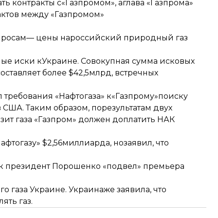
ть контракты с«Газпромом», аглава «Газпрома»
актов между «Газпромом»
росам— цены нароссийский природный газ
ые иски кУкраине. Совокупная сумма исковых
оставляет более $42,5млрд, встречных
 требования «Нафтогаза» к«Газпрому»
поиску
 США. Таким образом, порезультатам двух
ит газа «Газпром» должен доплатить НАК
афтогазу» $2,56миллиарда, нозаявил, что
Как президент Порошенко «подвел» премьера
го газа Украине
. Украинаже заявила, что
ять газ.