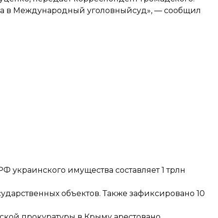
а в Международный уголовныйсуд», — сообщил
РФ украинского имущества составляет 1 трлн
сударственных объектов. Также зафиксировано 10
нской прокуратуры в Крыму арестовано