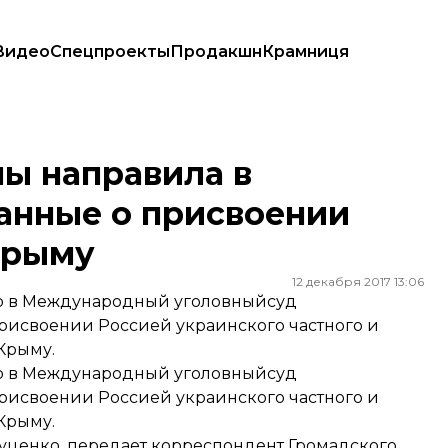
Видео
Спецпроекты
Продакшн
Крамниця
о присвоении Россией имущества в Крыму
ы направила в
анные о присвоении
Крыму
12 декабря 2017 13:06
ю в Международный уголовныйсуд
рисвоении Россией украинского частного и
Крыму.
ю в Международный уголовныйсуд
рисвоении Россией украинского частного и
Крыму.
уценко, передает корреспондент Громадского.