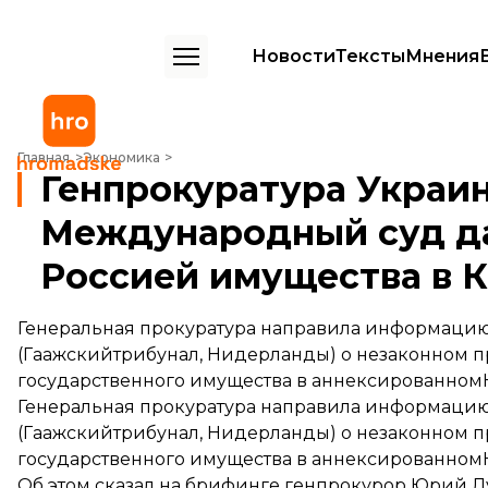
Новости
Тексты
Мнения
Генпрокуратура Украины направила в Международный суд данные 
Главная
Экономика
Генпрокуратура Украин
Международный суд д
Россией имущества в 
Генеральная прокуратура направила информаци
(Гаажскийтрибунал, Нидерланды) о незаконном п
государственного имущества в аннексированном
Генеральная прокуратура направила информаци
(Гаажскийтрибунал, Нидерланды) о незаконном п
государственного имущества в аннексированном
Об этом сказал на брифинге генпрокурор Юрий Л